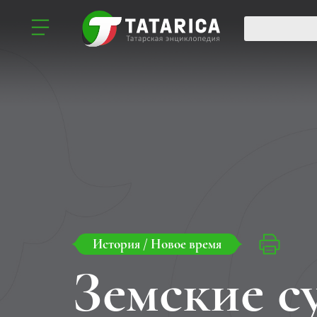
История
/
Новое время
Земские с