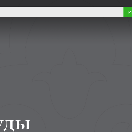
И
уды