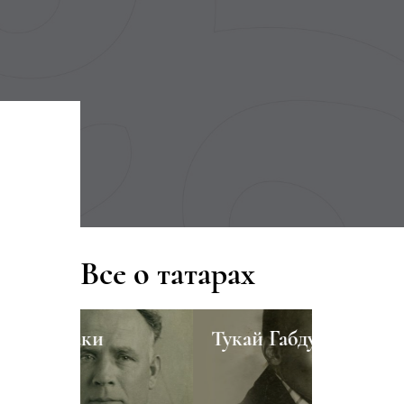
Все о татарах
Тукай Габдулла
Тогуз