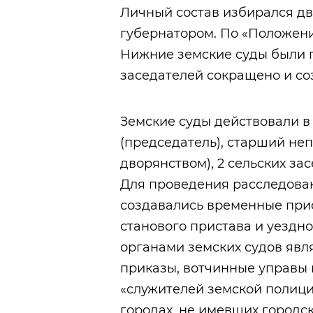
Личный состав избирался дв
губернатором. По «Положению
Нижние земские суды были 
заседателей сокращено и со
Земские суды действовали в
(председатель), старший не
дворянством), 2 сельских за
Для проведения расследован
создавались временные прис
станового пристава и уездн
органами земских судов явл
приказы, вотчинные управы и
«служителей земской полиции
городах, не имевших городс