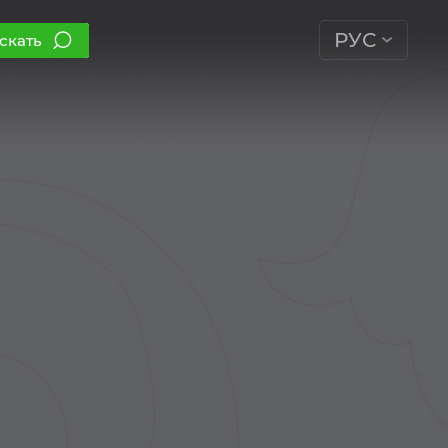
РУС
скать