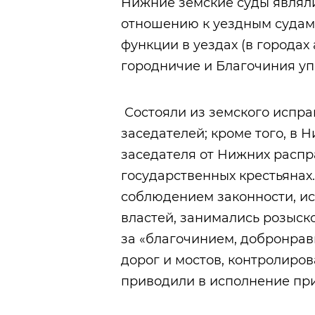
Нижние земские суды являл
отношению к уездным судам
функции в уездах (в города
городничие и Благочиния уп
Состояли из земского исправ
заседателей; кроме того, в
заседателя от Нижних распр
государственных крестьянах.
соблюдением законности, и
властей, занимались розыск
за «благочинием, добронрав
дорог и мостов, контролиров
приводили в исполнение приг