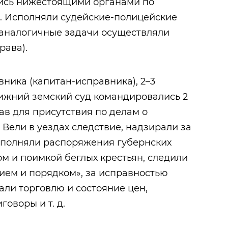
ись нижестоящими органами по
. Исполняли судейские-полицейские
х аналогичные задачи осуществляли
рава).
ника (капитан-исправника), 2–3
 Нижний земский суд командировались 2
ав для присутствия по делам о
 Вели в уездах следствие, надзирали за
сполняли распоряжения губернских
ом и поимкой беглых крестьян, следили
ием и порядком», за исправностью
али торговлю и состояние цен,
оворы и т. д.