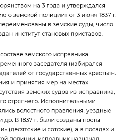
орянством на 3 года и утверждался
 о земской полиции» от 3 июня 1837 г.
переименованы в земские суды, число
здан институт становых приставов.
 составе земского исправника
пременного заседателя (избирался
седателей от государственных крестьян.
ия и принятия мер на местах
утствия земских судов из исправника,
ого стряпчего. Исполнительными
ялись волостного правления, уездные
 др. В 1837 г. были созданы посты
» (десятские и сотские), а в посадах и
кой полиции, исправник назначал