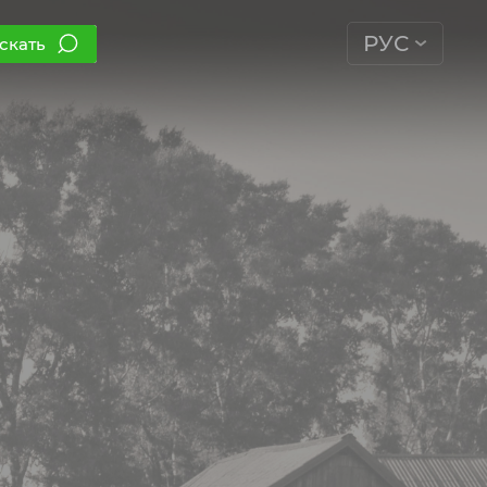
РУС
скать