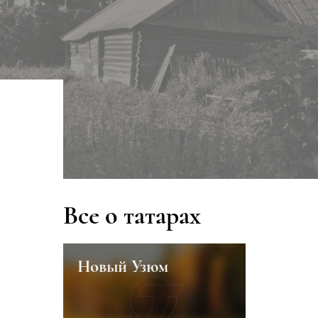
Все о татарах
Новый Узюм
Казанск