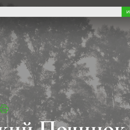
И
ский Починок