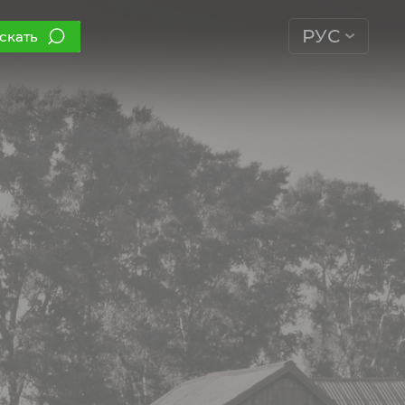
РУС
скать