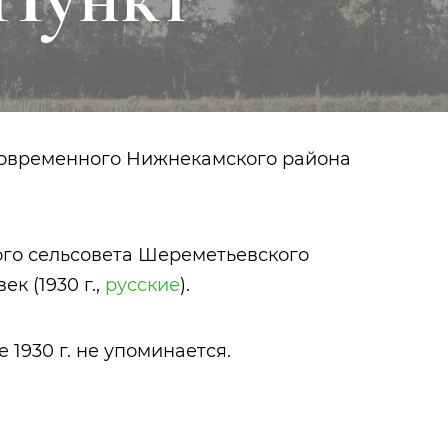
современного Нижнекамского района
кого сельсовета Шереметьевского
ек (1930 г.,
русские
).
 1930 г. не упоминается.
Казанская
Чернышев
архиерейская
Николай Г
славяно-латинская