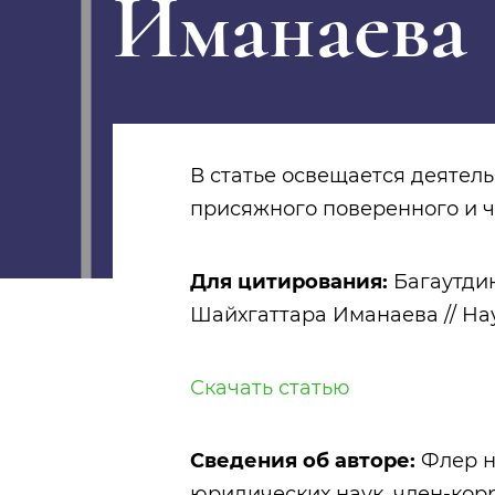
Иманаева
В статье освещается деятель
присяжного поверенного и ч
Для цитирования:
Багаутдин
Шайхгаттара Иманаева // Науч
Скачать статью
Сведения об авторе:
Флер н
юридических наук, член-кор