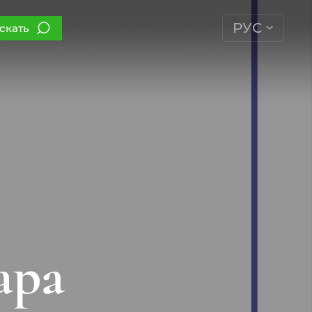
РУС
скать
ара