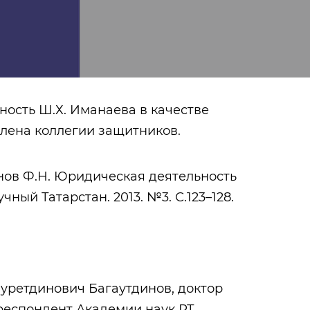
ность Ш.Х. Иманаева в качестве
лена коллегии защитников.
ов Ф.Н. Юридическая деятельность
ный Татарстан. 2013. №3. С.123–128.
Тукай Габдулла
Литературная
критика
уретдинович Багаутдинов, доктор
респондент Академии наук РТ.