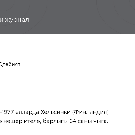
би журнал
Әдәбият
4–1977 елларда Хельсинки (Финляндия)
 нәшер ителә, барлыгы 64 саны чыга.
Халык музыкасы
Милли аш-су