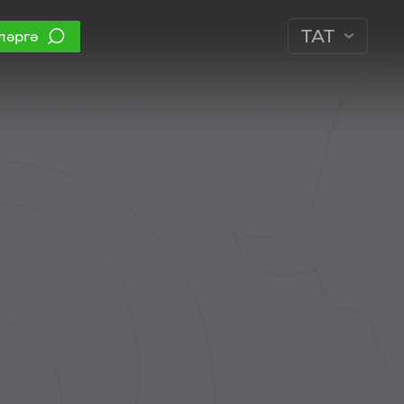
ТАТ
ләргә