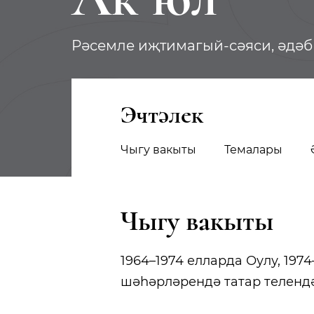
Рәсемле иҗтимагый-сәяси, әдә
Эчтәлек
Чыгу вакыты
Темалары
Чыгу вакыты
1964–1974 елларда Оулу, 197
шәһәрләрендә татар телендә