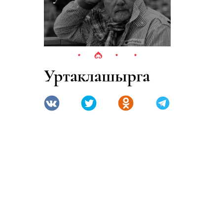
Уртаклашырга