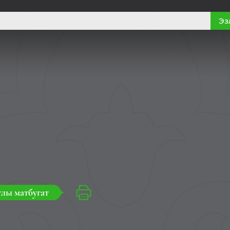
Эз
лы матбугат