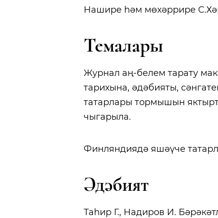
Нашире һәм мөхәррире С.Хә
Темалары
Журнал аң-белем тарату мак
тарихына, әдәбияты, сәнгат
татарлары тормышын яктырт
чыгарыла.
Финляндиядә яшәүче татарл
Әдәбият
Таһир Г., Надиров И. Бәрәкәтл