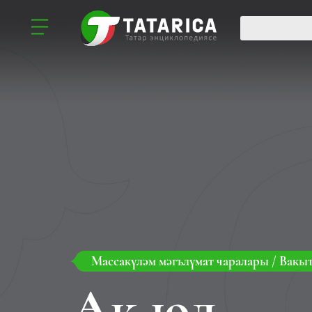
Массакүләм мәгълүмат чаралары
/
Вакыт
Ак юл