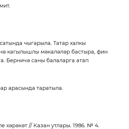
мит.
сатында чыгарыла. Татар халкы
енә кагылышлы мәкаләләр бастыра, фин
а. Берничә саны балаларга атап
ар арасында таратыла.
е хәрәкәт // Казан утлары. 1986. № 4.