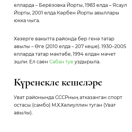
елларда – Берёзовка Йорты, 1983 елда – Ясаул
Йорты, 2001 елда Кәрбен Йорты авыллары
юкка чыга.
Хәзерге вакытта районда бер генә татар
авылы – Өге (2010 елда – 207 кеше). 1930–2005
елларда татар мәктәбе, 1994 елдан мәчет
эшли. Ел саен
Сабан туе
уздырыла.
Күренекле кешеләре
Уват районында СССРның атказанган спорт
остасы (самбо) М.Х.Хәлиуллин туган (Уват
авылы).