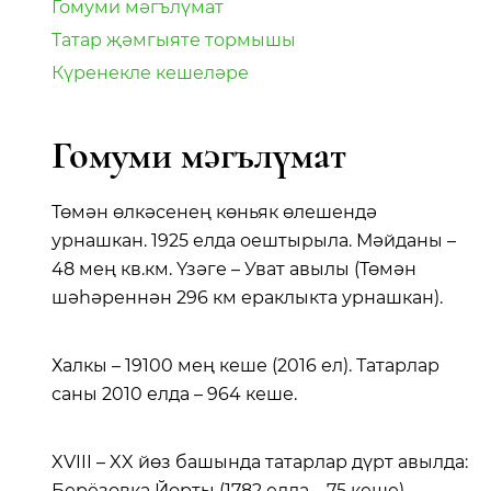
Гомуми мәгълүмат
Татар җәмгыяте тормышы
Күренекле кешеләре
Гомуми мәгълүмат
Төмән өлкәсенең көньяк өлешендә
урнашкан. 1925 елда оештырыла. Мәйданы –
48 мең кв.км. Үзәге – Уват авылы (Төмән
шәһәреннән 296 км ераклыкта урнашкан).
Халкы – 19100 мең кеше (2016 ел). Татарлар
саны 2010 елда – 964 кеше.
XVIII – XX йөз башында татарлар дүрт авылда:
Берёзовка Йорты (1782 елда – 75 кеше),