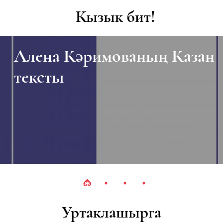
Кызык бит!
ованың Казан
Төмән өлкәс
Уртаклашырга