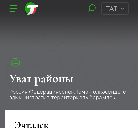
ТАТ
Уват районы
Россия Федерациясенең Төмән өлкәсендәге
административ-территориаль берәмлек
Эчтәлек