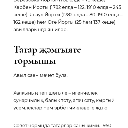
Кәрбен Йорты (1782 елда – 122, 1910 елда – 245
кеше), Ясаул Йорты (1782 елда – 80, 1910 елда –
162 кеше) һәм Өге Йорты (25 һәм 137 кеше)
авылларында яшиләр.
Татар җәмгыяте
тормышы
Авыл саен мәчет була.
Халкының төп шөгыле – игенчелек,
сунарчылык, балык тоту, агач сату, кыргый
үсемлекләр һәм эрбет чикләвеге җыю.
Совет чорында татарлар саны кими. 1950