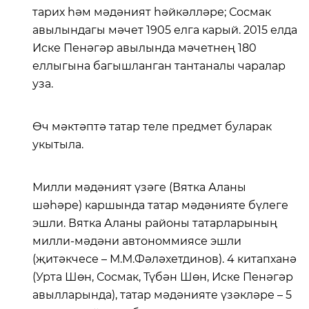
тарих һәм мәдәният һәйкәлләре; Сосмак
авылындагы мәчет 1905 елга карый. 2015 елда
Иске Пенәгәр авылында мәчетнең 180
еллыгына багышланган тантаналы чаралар
уза.
Өч мәктәптә татар теле предмет буларак
укытыла.
Милли мәдәният үзәге (Вятка Аланы
шәһәре) каршында татар мәдәнияте бүлеге
эшли. Вятка Аланы районы татарларының
милли-мәдәни автономмиясе эшли
(җитәкчесе – М.М.Фәләхетдинов). 4 китапханә
(Урта Шөн, Сосмак, Түбән Шөн, Иске Пенәгәр
авылларында), татар мәдәнияте үзәкләре – 5