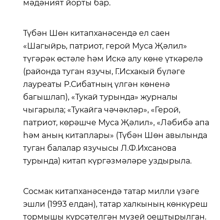
мәдәният йорты бар.
Түбән Шөн китапханәсендә ел саен
«Шагыйрь, патриот, герой Муса Җәлил»
түгәрәк өстәле һәм Искә алу көне үткәрелә
(районда туган язучы, Г.Исхакый бүләге
лауреаты Р.Сибатның үлгән көненә
багышлап), «Тукай турында» журналы
чыгарыла; «Тукайга чәчәкләр», «Герой,
патриот, көрәшче Муса Җәлил», «Ләбибә апа
һәм аның китаплары» (Түбән Шөн авылында
туган балалар язучысы Л.Ф.Ихсанова
турында) китап күргәзмәләре уздырыла.
Сосмак китапханәсендә татар милли үзәге
эшли (1993 елдан), татар халкының көнкүреш
тормышы күрсәтелгән музей оештырылган.