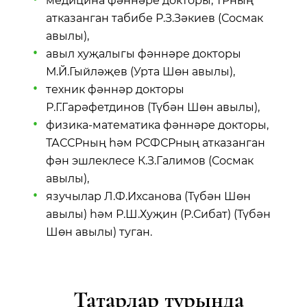
медицина фәннәре докторы, ТРның
атказанган табибе Р.З.Зәкиев (Сосмак
авылы),
авыл хуҗалыгы фәннәре докторы
М.Й.Гыйләҗев (Урта Шөн авылы),
техник фәннәр докторы
Р.Г.Гарәфетдинов (Түбән Шөн авылы),
физика-математика фәннәре докторы,
ТАССРның һәм РСФСРның атказанган
фән эшлеклесе К.З.Галимов (Сосмак
авылы),
язучылар Л.Ф.Ихсанова (Түбән Шөн
авылы) һәм Р.Ш.Хуҗин (Р.Сибат) (Түбән
Шөн авылы) туган.
Татарлар турында