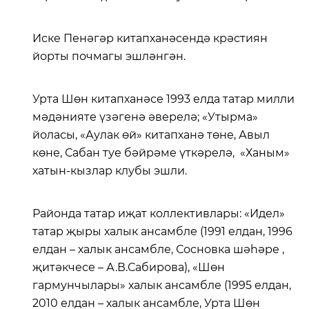
Иске Пенәгәр китапханәсендә крәстиян
йорты почмагы эшләнгән.
Урта Шөн китапханәсе 1993 елда татар милли
мәдәнияте үзәгенә әверелә; «Утырма»
йоласы, «Аулак өй» китапханә төне, Авыл
көне, Сабан туе бәйрәме үткәрелә, «Ханым»
хатын-кызлар клубы эшли.
Районда татар иҗат коллективлары: «Идел»
татар җыры халык ансамбле (1991 елдан, 1996
елдан – халык ансамбле, Сосновка шәһәре ,
җитәкчесе – А.В.Сабирова), «Шөн
гармунчылары» халык ансамбле (1995 елдан,
2010 елдан – халык ансамбле, Урта Шөн