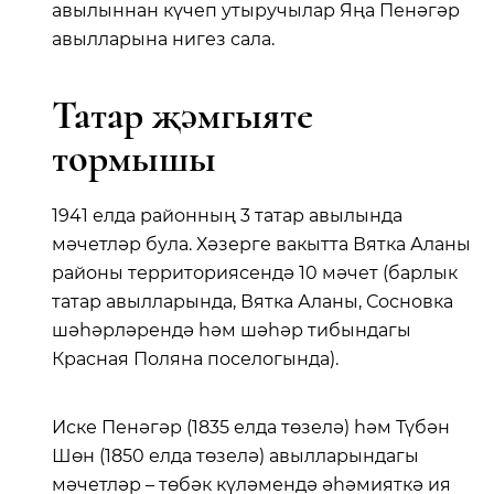
авылыннан күчеп утыручылар Яңа Пенәгәр
авылларына нигез сала.
Татар җәмгыяте
тормышы
1941 елда районның 3 татар авылында
мәчетләр була. Хәзерге вакытта Вятка Аланы
районы территориясендә 10 мәчет (барлык
татар авылларында, Вятка Аланы, Сосновка
шәһәрләрендә һәм шәһәр тибындагы
Красная Поляна поселогында).
Иске Пенәгәр (1835 елда төзелә) һәм Түбән
Шөн (1850 елда төзелә) авылларындагы
мәчетләр – төбәк күләмендә әһәмияткә ия