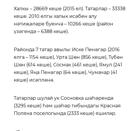
Халкы – 28669 кеше (2015 ел). Татарлар – 33338
кеше. 2010 елгы халык исәбен алу
нәтиҗәләре буенча – 10266 кеше (район
үзәгендә – 6388 кеше).
Районда 7 татар авылы: Иске Пенәгәр (2016
елга – 1154 кеше), Урта Шөн (856 кеше), Түбән
Шөн (614 кеше), Сосмак (461 кеше), Ямул (241
кеше), Яңа Пенәгәр (64 кеше), Чумачар (41
кеше) исәпләнә.
Татарлар шулай ук Сосновка шәһәрендә
(3295 кеше) һәм шәһәр тибындагы Красная
Поляна поселогында (2333 кеше) яшиләр.