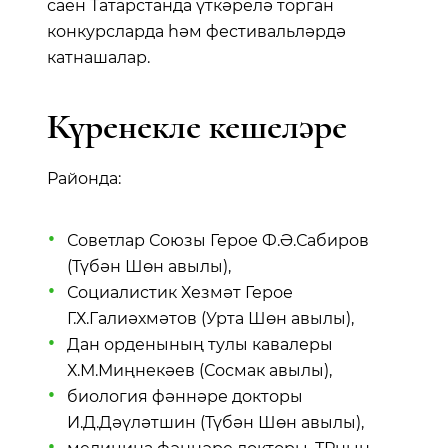
саен Татарстанда үткәрелә торган
конкурсларда һәм фестивальләрдә
катнашалар.
Күренекле кешеләре
Районда:
Советлар Союзы Герое Ф.Ә.Сабиров
(Түбән Шөн авылы),
Социалистик Хезмәт Герое
Г.Х.Галиәхмәтов (Урта Шөн авылы),
Дан орденының тулы кавалеры
Х.М.Миңнекәев (Сосмак авылы),
биология фәннәре докторы
И.Д.Дәүләтшин (Түбән Шөн авылы),