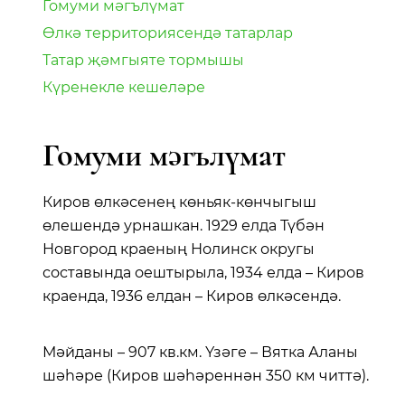
Гомуми мәгълүмат
Өлкә территориясендә татарлар
Татар җәмгыяте тормышы
Күренекле кешеләре
Гомуми мәгълүмат
Киров өлкәсенең көньяк-көнчыгыш
өлешендә урнашкан. 1929 елда Түбән
Новгород краеның Нолинск округы
составында оештырыла, 1934 елда – Киров
краенда, 1936 елдан – Киров өлкәсендә.
Мәйданы – 907 кв.км. Үзәге – Вятка Аланы
шәһәре (Киров шәһәреннән 350 км читтә).