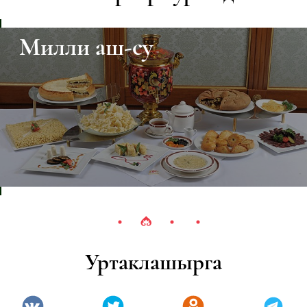
Милли аш-су
Уртаклашырга