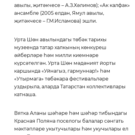
авылы, җитәкчесе – А.З.Хәлимов); «Ак калфак»
ансамбле (2005 елдан, Ямул авылы,
җитәкчесе – Г.М.Исламова) эшли.
Урта Шөн авылындагы төбәк тарихы
музеенда татар халкының көнкүреш
әйберләре һәм милли киемнәре
күрсәтелгән. Урта Шөн мәдәният йорты
каршында «Уйнагыз, гармуннар!» һәм
«Утырмага» төбәкара фестивальләре
уздырыла, аларда Татарстан коллективлары
катнаша.
Вятка Аланы шәһәре һәм шәһәр тибындагы
Красная Поляна поселогы балалар сәнгать
мәктәпләре укытучылары һәм укучылары ел