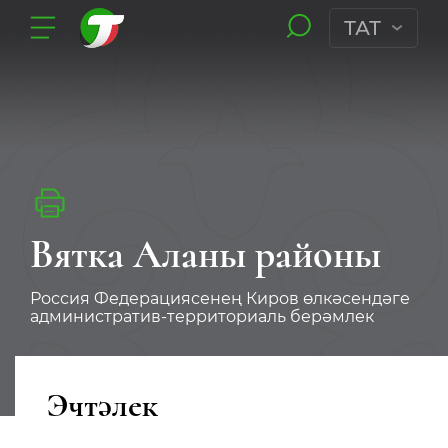
ТАТ
Вятка Аланы районы
Россия Федерациясенең Киров өлкәсендәге
административ-территориаль берәмлек
Эчтәлек