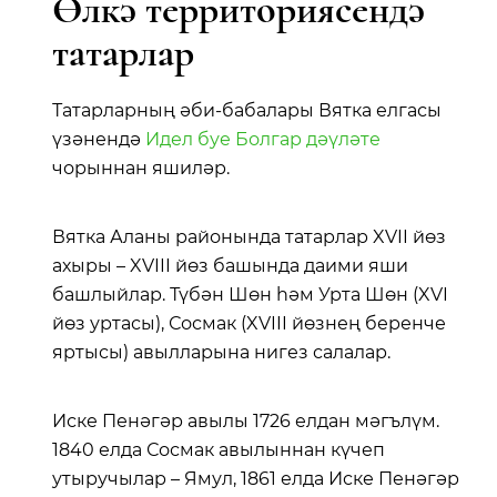
Өлкә территориясендә
татарлар
Татарларның әби-бабалары Вятка елгасы
үзәнендә
Идел
буе
Болгар
дәүләте
чорыннан яшиләр.
Вятка Аланы районында татарлар XVII йөз
ахыры – XVIII йөз башында даими яши
башлыйлар. Түбән Шөн һәм Урта Шөн (XVI
йөз уртасы), Сосмак (XVIII йөзнең беренче
яртысы) авылларына нигез салалар.
Иске Пенәгәр авылы 1726 елдан мәгълүм.
1840 елда Сосмак авылыннан күчеп
утыручылар – Ямул, 1861 елда Иске Пенәгәр