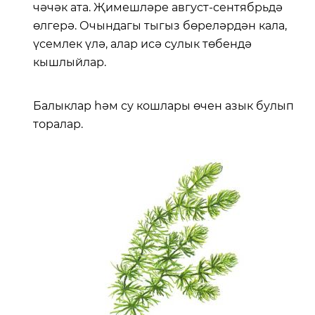
чәчәк ата. Җимешләре август-сентябрьдә
өлгерә. Очындагы тыгыз бөреләрдән кала,
үсемлек үлә, алар исә сулык төбендә
кышлыйлар.
Балыклар һәм су кошлары өчен азык булып
торалар.