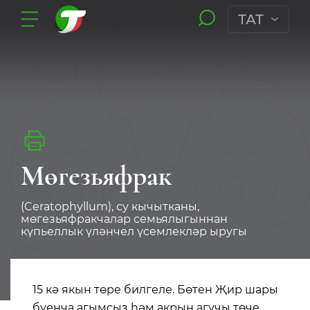
ТАТ
Мөгезьяфрак
(Ceratophyllum), су кычытканы,
мөгезьяфракчалар семьялыгыннан
күпьеллык үләнчел үсемлекләр ыругы
15 кә якын төре билгеле. Бөтен Җир шары
буенча агымсыз һәм акрын агучы төче