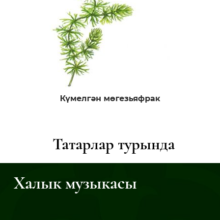
Күмелгән мөгезьяфрак
Татарлар турында
Халык музыкасы