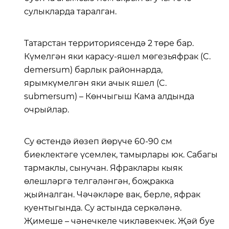
сулыкларда таралган.
Татарстан территориясендә 2 төре бар.
Күмелгән яки карасу-яшел мөгезьяфрак (C.
demersum) барлык районнарда,
ярымкүмелгән яки ачык яшел (C.
submersum) – Көнчыгыш Кама алдында
очрыйлар.
Су өстендә йөзеп йөрүче 60-90 см
биеклектәге үсемлек, тамырлары юк. Сабагы
тармаклы, сынучан. Яфраклары кыяк
өлешләргә телгәләнгән, боҗракка
җыйналган. Чәчәкләре вак, берле, яфрак
куентыгында. Су астында серкәләнә.
Җимеше – чәнечкеле чикләвекчек. Җәй буе