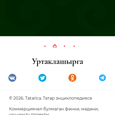
Уртаклашырга
© 2026. Tatarica. Татар энциклопедиясе
Коммерциячел булмаган фәнни, мәдәни,
уку-укыту проекты.