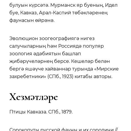
булуын күрсәтә. Мурманск яр буеның, Идел
буе, Кавказ, Арал-Каспий төбәкләренең
фаунасын өйрәнә.
Эволюцион зоогеографиягә нигез
салучыларның һәм Россиядә популяр
зоология әдәбиятын башлап
җибәрүчеләрнең берсе. Кешеләр белән
бергә яшәүче хайваннар турында «Мирские
захребетники» (СПб., 1923) китабы авторы.
Хезмәтләре
Птицы Кавказа. СПб., 1879.
Сорокопуты русской фауны и их сородичи //