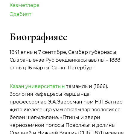
Хезмәтләре
Әдәбият
Биографиясе
1841 елның 7 сентябре, Сембер губернасы,
Сызрань өязе Рус Бекшанкасы авылы – 1888
елның 16 марты, Санкт-Петербург.
Казан университетын
тәмамлый (1866).
Зоология кафедрасы каршында
профессорлар Э.А.Эверсман һәм Н.П.Вагнер
җитәкчелегендә умырткалылар зоологиясе
белән шөгыльләнә. «Птицы и звери
черноземной полосы Поволжья и долины
Средней и Нижней Волги» (СПб., 1871) исемле