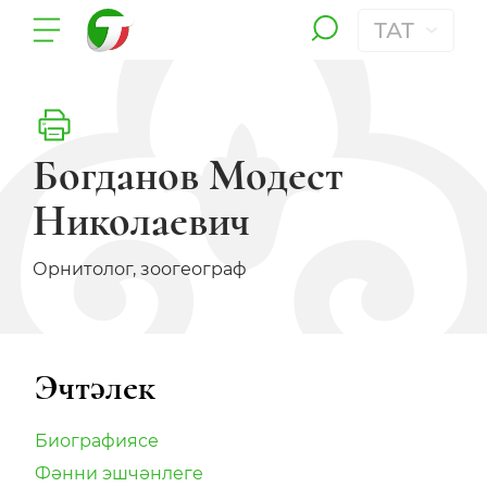
ТАТ
Богданов Модест
Николаевич
Орнитолог, зоогеограф
Эчтәлек
Биографиясе
Фәнни эшчәнлеге