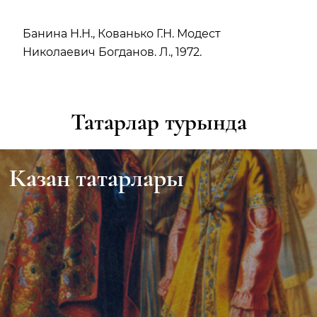
Банина Н.Н., Кованько Г.Н. Модест
Николаевич Богданов. Л., 1972.
Татарлар турында
Казан татарлары