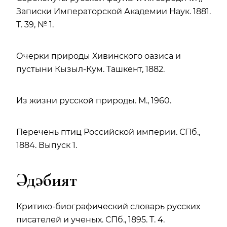
Записки Императорской Академии Наук. 1881.
Т. 39, № 1.
Очерки природы Хивинского оазиса и
пустыни Кызыл-Кум. Ташкент, 1882.
Из жизни русской природы. М., 1960.
Перечень птиц Российской империи. СПб.,
1884. Выпуск 1.
Әдәбият
Критико-биографический словарь русских
писателей и ученых. СПб., 1895. Т. 4.