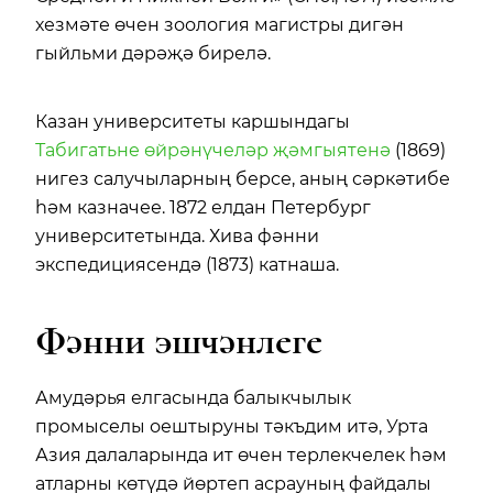
хезмәте өчен зоология магистры дигән
гыйльми дәрәҗә бирелә.
Казан университеты каршындагы
Табигатьне өйрәнүчеләр җәмгыятенә
(1869)
нигез салучыларның берсе, аның сәркәтибе
һәм казначее. 1872 елдан Петербург
университетында. Хива фәнни
экспедициясендә (1873) катнаша.
Фәнни эшчәнлеге
Амудәрья елгасында балыкчылык
промыселы оештыруны тәкъдим итә, Урта
Азия далаларында ит өчен терлекчелек һәм
атларны көтүдә йөртеп асрауның файдалы