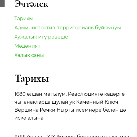
Эчтәлек
Тарихы
Административ-территориаль буйсынуы
Хуҗалык итү рәвеше
Мәдәният
Халык саны
Тарихы
1680 елдан мәгълүм. Революциягә кадәрге
чыганакларда шулай ук Каменный Ключ,
Вершина Речки Нырты исемнәре белән дә
искә алына.
XVIII йөздә – XIX йөзнең беренче яртысында