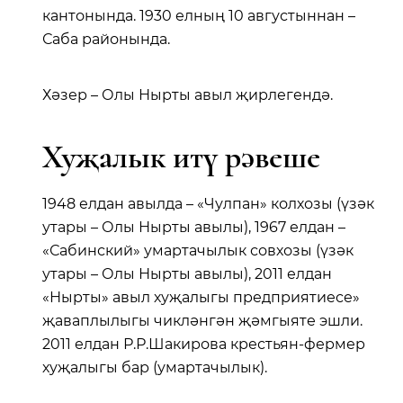
кантонында. 1930 елның 10 августыннан –
Саба районында.
Хәзер – Олы Нырты авыл җирлегендә.
Хуҗалык итү рәвеше
1948 елдан авылда – «Чулпан» колхозы (үзәк
утары – Олы Нырты авылы), 1967 елдан –
«Сабинский» умартачылык совхозы (үзәк
утары – Олы Нырты авылы), 2011 елдан
«Нырты» авыл хуҗалыгы предприятиесе»
җаваплылыгы чикләнгән җәмгыяте эшли.
2011 елдан Р.Р.Шакирова крестьян-фермер
хуҗалыгы бар (умартачылык).