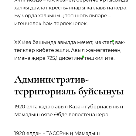
халкы дәүләт крестьяннары катлавына керә.
Бу чорда халкының төп шөгыльләре –
игенчелек һәм терлекчелек.
XX йөз башында авылда мәчет,
мәктәп
, вак-
төякләр кибете эшли. Авыл җәмәгатенең
имана җире 725,1
дисәтинә
тәшкил итә.
Административ-
территориаль буйсынуы
1920 елга кадәр авыл Казан губернасының
Мамадыш өязе Әбде волостена керә.
1920 елдан – ТАССРның Мамадыш