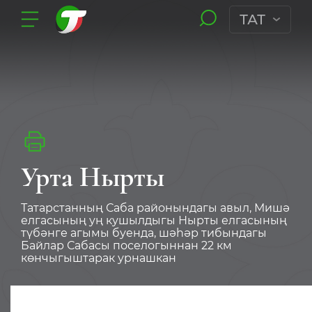
ТАТ
Урта Нырты
Татарстанның Саба районындагы авыл, Мишә
елгасының уң кушылдыгы Нырты елгасының
түбәнге агымы буенда, шәһәр тибындагы
Байлар Сабасы поселогыннан 22 км
көнчыгыштарак урнашкан