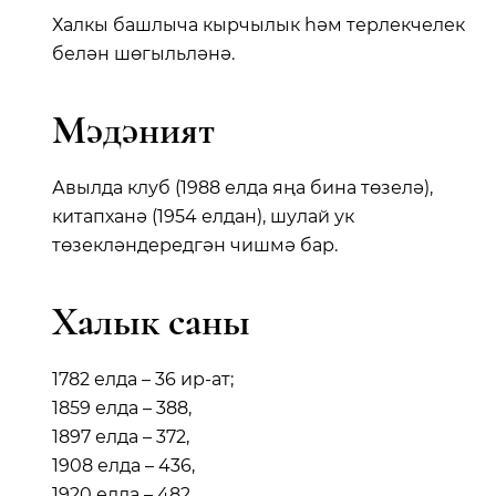
Халкы башлыча кырчылык һәм терлекчелек
белән шөгыльләнә.
Мәдәният
Авылда клуб (1988 елда яңа бина төзелә),
китапханә (1954 елдан), шулай ук
төзекләндередгән чишмә бар.
Халык саны
1782 елда – 36 ир-ат;
1859 елда – 388,
1897 елда – 372,
1908 елда – 436,
1920 елда – 482,