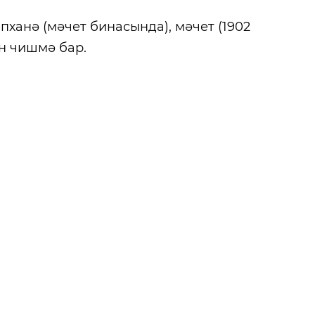
пханә (мәчет бинасында), мәчет (1902
ән чишмә бар.