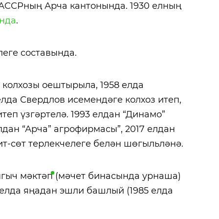
 ТАССРның Арча кантонында. 1930 елның
нда
.
еге составында.
 колхозы оештырыла, 1958 елда
 елда Свердлов исемендәге колхоз итеп,
итеп үзгәртелә. 1993 елдан “Динамо”
лдан “Арча” агрофирмасы”, 2017 елдан
ит-сөт терлекчелеге белән шөгыльләнә.
нгыч
мәктәп
(мәчет бинасында урнаша)
2 елда яңадан эшли башлый (1985 елда