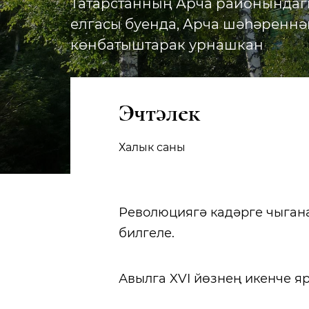
Татарстанның Арча районындаг
елгасы буенда, Арча шәһәреннән
көнбатыштарак урнашкан
Эчтәлек
Халык саны
Революциягә кадәрге чыган
билгеле.
Авылга XVI йөзнең икенче я