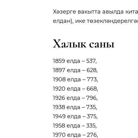
Хәзерге вакытта авылда кита
елдан), ике төзекләндерелг
Халык саны
1859 елда – 537,
1897 елда – 628,
1908 елда – 773,
1920 елда – 668,
1926 елда – 796,
1938 елда – 735,
1949 елда – 375,
1958 елда – 335,
1970 елда – 276,