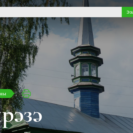
Эз
оны
рәзә