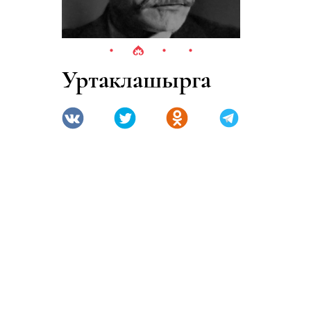
Уртаклашырга