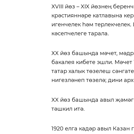
XVIII йөз – XIX йөзнең бере
крәстияннәре катлавына кер
игенчелек һәм терлекчелек. 
кәсепчелеге тарала.
XX йөз башында мәчет,
мәдр
бакалея кибете эшли. Мәчет 
татар халык төзелеш сәнгат
нигезләнеп төзелә; дини арх
XX йөз башында авыл җәмәг
тәшкил итә.
1920 елга кадәр авыл Казан