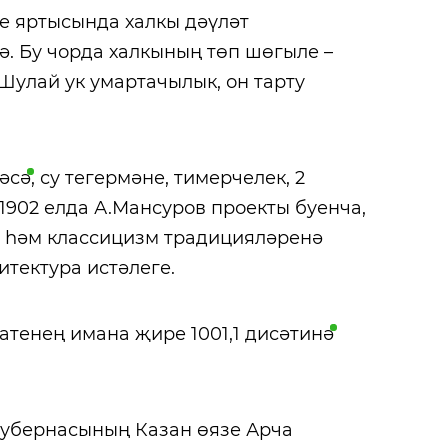
нче яртысында халкы дәүләт
ә. Бу чорда халкының төп шөгыле –
Шулай ук умартачылык, он тарту
әсә
, су тегермәне, тимерчелек, 2
1902 елда А.Мансуров проекты буенча,
е һәм классицизм традицияләренә
итектура истәлеге.
атенең имана җире 1001,1
дисәтинә
 губернасының Казан өязе Арча