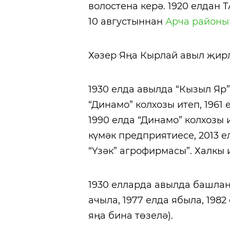
волостена керә. 1920 елдан
10 августыннан
Арча районы
Хәзер Яңа Кырлай авыл җирл
1930 елда авылда “Кызыл Яр”
“Динамо” колхозы итеп, 1961
1990 елда “Динамо” колхозы 
күмәк предприятиесе, 2013 е
“Үзәк” агрофирмасы”. Халкы 
1930 елларда авылда башла
ачыла, 1977 елда ябыла, 198
яңа бина төзелә).