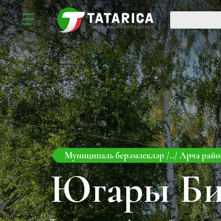
Муниципаль берәмлекләр
/../
Арча рай
Югары Би