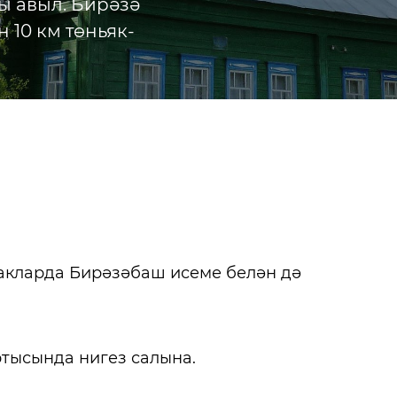
ы авыл. Бирәзә
 10 км төньяк-
акларда Бирәзәбаш исеме белән дә
Үзбәк
Күкчә Бирәзә
ртысында нигез салына.