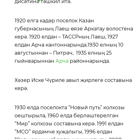
дисәтинә
тәшкил итә.
1920 елга кадәр поселок Казан
губернасының Лаеш өязе Аркатау волостена
керә. 1920 елдан – ТАССРның Лаеш, 1927
елдан Арча кантоннарында.1930 елның 10
августыннан – Питрәч, 1935 елның 25
гыйнварыннан
Арча
районнарында.
Хәзер Иске Чүриле авыл җирлеге составына
керә.
1930 елда поселокта “Новый путь” колхозы
оештырыла, 1960 елда берләштерелгән
“Мир” колхозы составына керә. 1991 елдан
“МСО” ярдәмче хуҗалыгы, 1996 елдан