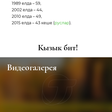
1989 елда – 59,
2002 елда – 44,
2010 елда – 49,
2015 елда – 43 кеше (
руслар
).
Кызык бит!
Видеогалерея