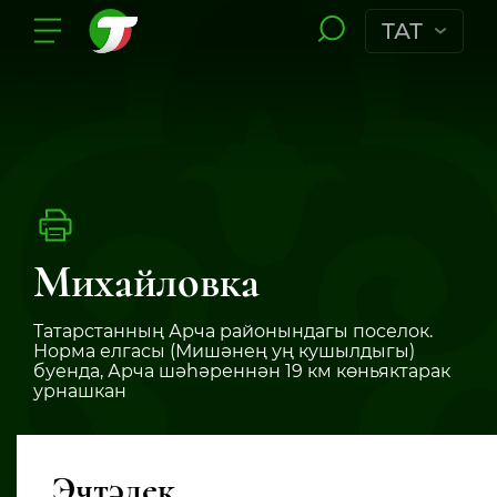
ТАТ
Михайловка
Татарстанның Арча районындагы поселок.
Норма елгасы (Мишәнең уң кушылдыгы)
буенда, Арча шәһәреннән 19 км көньяктарак
урнашкан
Эчтәлек