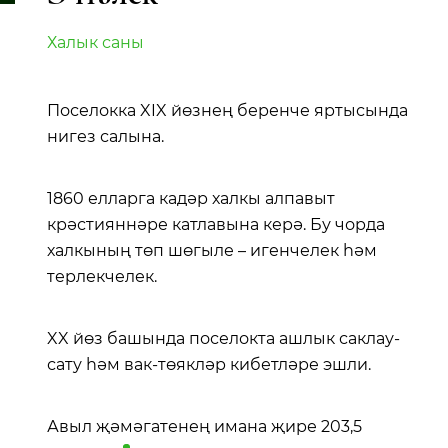
Халык саны
Поселокка XIX йөзнең беренче яртысында
нигез салына.
1860 елларга кадәр халкы алпавыт
крәстияннәре катлавына керә. Бу чорда
халкының төп шөгыле – игенчелек һәм
терлекчелек.
XX йөз башында поселокта ашлык саклау-
сату һәм вак-төякләр кибетләре эшли.
Авыл җәмәгатенең имана җире 203,5