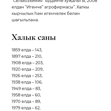
“Сельхозхимия” ярдәмче хуҗалыгы, 2008
елдан “Игенче” агрофирмасы”. Халкы
кырчылык һәм игенчелек белән
шөгыльләнә.
Халык саны
1859 елда – 143,
1897 елда – 210,
1908 елда – 203,
1920 елда – 209,
1926 елда – 253,
1938 елда – 106,
1949 елда – 83,
1958 елда – 60,
1970 елда – 89,
1979 елда – 62,