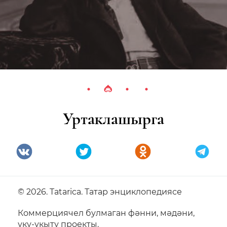
Уртаклашырга
© 2026. Tatarica. Татар энциклопедиясе
Коммерциячел булмаган фәнни, мәдәни,
уку-укыту проекты.