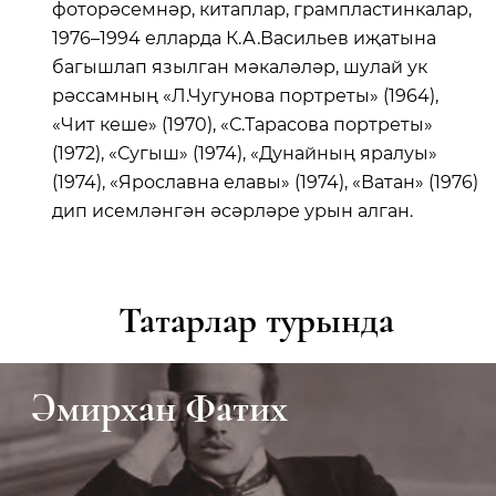
фоторәсемнәр, китаплар, грампластинкалар,
1976–1994 елларда К.А.Васильев иҗатына
багышлап язылган мәкаләләр, шулай ук
рәссамның «Л.Чугунова портреты» (1964),
«Чит кеше» (1970), «С.Тарасова портреты»
(1972), «Сугыш» (1974), «Дунайның яралуы»
(1974), «Ярославна елавы» (1974), «Ватан» (1976)
дип исемләнгән әсәрләре урын алган.
Татарлар турында
Әмирхан Фатих