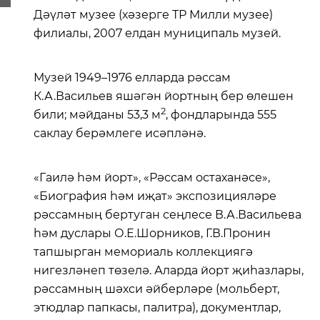
Дәүләт музее (хәзерге ТР Милли музее)
филиалы, 2007 елдан муниципаль музей.
Музей 1949–1976 елларда рәссам
К.А.Васильев яшәгән йортның бер өлешен
2
били; мәйданы 53,3 м
, фондларында 555
саклау берәмлеге исәпләнә.
«Гаилә һәм йорт», «Рәссам остаханәсе»,
«Биография һәм иҗат» экспозицияләре
рәссамның бертуган сеңлесе В.А.Васильева
һәм дуслары О.Е.Шорников, Г.В.Пронин
тапшырган мемориаль коллекциягә
нигезләнеп төзелә. Аларда йорт җиһазлары,
рәссамның шәхси әйберләре (мольберт,
этюдлар папкасы, палитра), документлар,