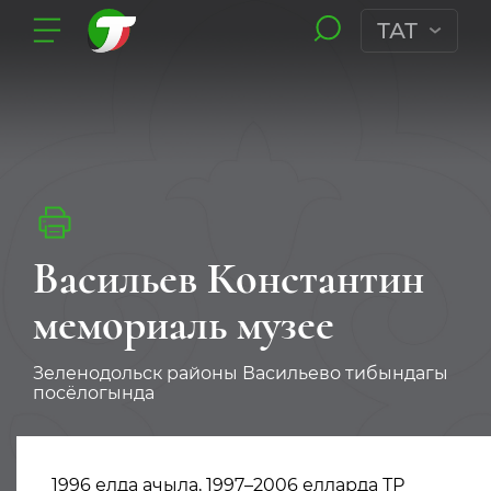
ТАТ
Васильев Константин
мемориаль музее
Зеленодольск районы Васильево тибындагы
посёлогында
1996 елда ачыла, 1997–2006 елларда ТР