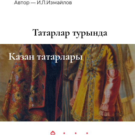
Автор — И.Л.Измайлов
Татарлар турында
Милли аш-су