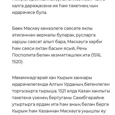
калга дәрәҗәсенә ия һәм тәхетнең чын
идарәчесе була.
Бөек Мәскәү кенәзлеге сәясәте яклы
әтисеннән аермалы буларак, русларга
каршы сәясәт алып бара, Мәскәүгә хәрби
һәм сәяси яктан басым ясый, Речь
Посполита белән хезмәттәшлек итә (1516,
1520).
Мөхәммәдгәрәй хан Кырым ханнары
идарәчелегендә Алтын Урданың бөтенлеген
торгызырга тырыша. 1521 елда Казан ханлыгы
тәхетенә үзенең бертуганы Сәхибгәрәйне
утыртырга ярдәм итә һәм аның белән бергә
Кырым һәм Казаннан Мәскәүгә уңышлы яу