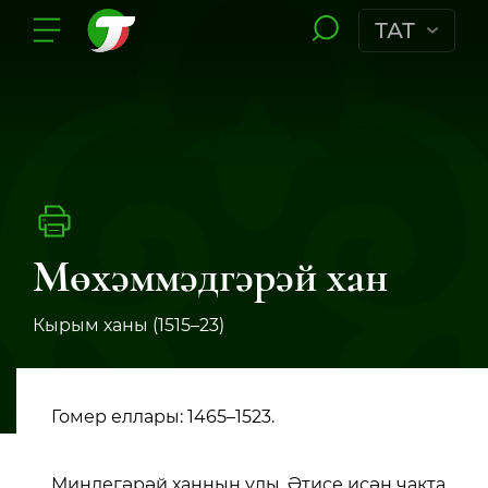
ТАТ
Мөхәммәдгәрәй хан
Кырым ханы (1515–23)
Гомер еллары: 1465–1523.
Миңлегәрәй ханның улы. Әтисе исән чакта