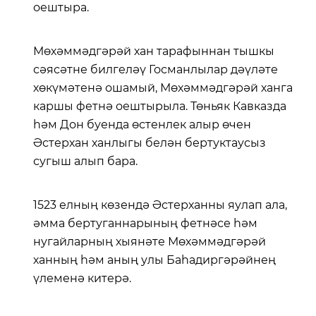
оештыра.
Мөхәммәдгәрәй хан тарафыннан тышкы
сәясәтне билгеләү Госманлылар дәүләте
хөкүмәтенә ошамый, Мөхәммәдгәрәй ханга
каршы фетнә оештырыла. Төньяк Кавказда
һәм Дон буенда өстенлек алыр өчен
Әстерхан ханлыгы белән бертуктаусыз
сугыш алып бара.
1523 елның көзендә Әстерханны яулап ала,
әмма бертуганнарының фетнәсе һәм
нугайларның хыянәте Мөхәммәдгәрәй
ханның һәм аның улы Баһадиргәрәйнең
үлеменә китерә.