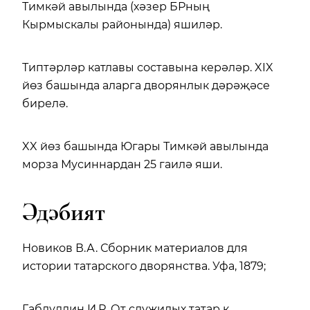
Тимкәй авылында (хәзер БРның
Кырмыскалы районында) яшиләр.
Типтәрләр катлавы составына керәләр. XIX
йөз башында аларга дворянлык дәрәҗәсе
бирелә.
XX йөз башында Югары Тимкәй авылында
морза Мусиннардан 25 гаилә яши.
Әдәбият
Новиков В.А. Сборник материалов для
истории татарского дворянства. Уфа, 1879;
Габдуллин И.Р. От служилых татар к