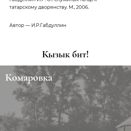
татарскому дворянству. М., 2006.
Автор — И.Р.Габдуллин
Кызык бит!
Комаровка