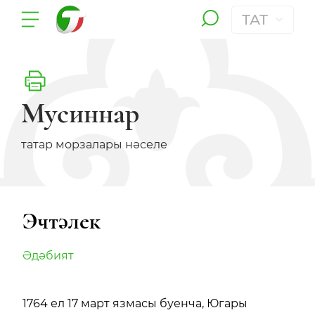
ТАТ
Мусиннар
татар морзалары нәселе
Эчтәлек
Әдәбият
1764 ел 17 март язмасы буенча, Югары