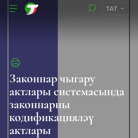
ТАТ
Законнар чыгару
актлары системасында
законнарны
кодификацияләү
актлары