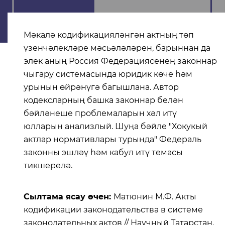
Мәкалә кодификацияләнгән актның төп
үзенчәлекләре мәсьәләләрен, барыннан да
элек аның Россия Федерациясенең законнар
чыгару системасында юридик көче һәм
урынын өйрәнүгә багышлана. Автор
кодексларның башка законнар белән
бәйләнеше проблемаларын хәл итү
юлларын анализлый. Шуңа бәйле "Хокукый
актлар нормативлары турында" Федераль
законны эшләү һәм кабул итү темасы
тикшерелә.
Сылтама ясау өчен:
Матюнин М.Ф. Акты
кодификации законодательства в системе
законодательных актов // Научный Татарстан.