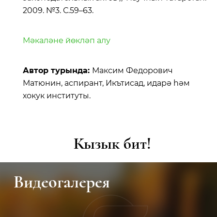
2009. №3. С.59–63.
Мәкаләне йөкләп алу
Автор турында:
Максим Федорович
Матюнин, аспирант, Икътисад, идарә һәм
хокук институты.
Кызык бит!
Видеогалерея