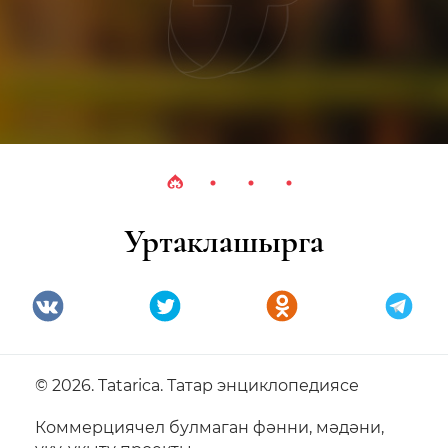
Уртаклашырга
© 2026. Tatarica. Татар энциклопедиясе
Коммерциячел булмаган фәнни, мәдәни,