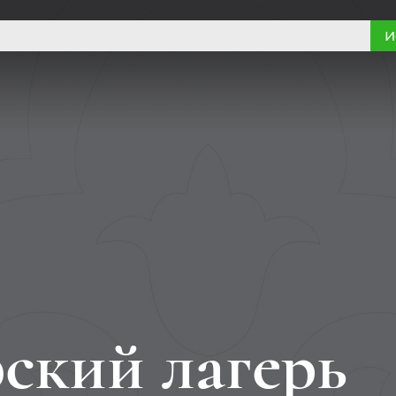
И
ский лагерь