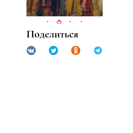
х
та
к
Поделиться
а