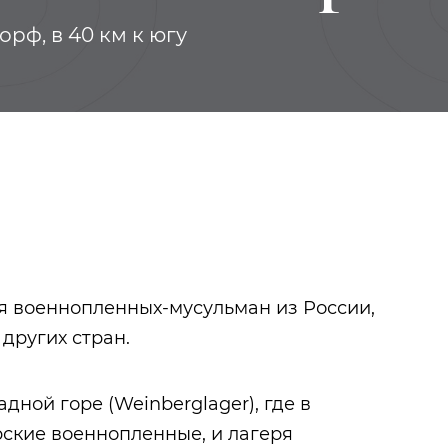
рф, в 40 км к югу
ля военнопленных-мусульман из России,
других стран.
Тукай Габдулла
Казанская губе
1918–1919 гг. в
дной горе (Weinberglager), где в
документах и
ские военнопленные, и лагеря