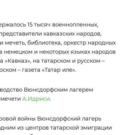
воспоминания
.
члена-
корреспонден
Академии нау
ржалось 15 тысяч военнопленных,
СССР
представители кавказских народов,
А.А.Максимов
и мечеть, библиотека, оркестр народных
на немецком и некоторых языках народов
 «Кавказ», на татарском и русском –
рском – газета «Татар иле».
ководство Вюнсдорфским лагерем
 мечети
А.Идриси
.
ровой войны Вюнсдорфский лагерь
одним из центров татарской эмиграции