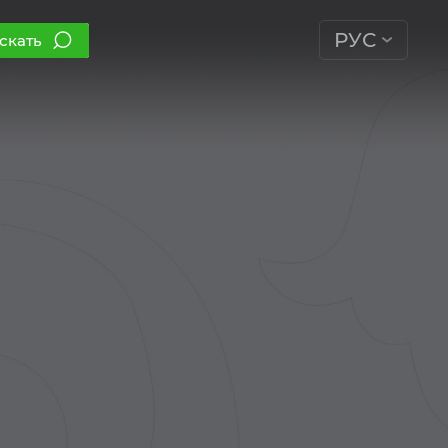
РУС
скать