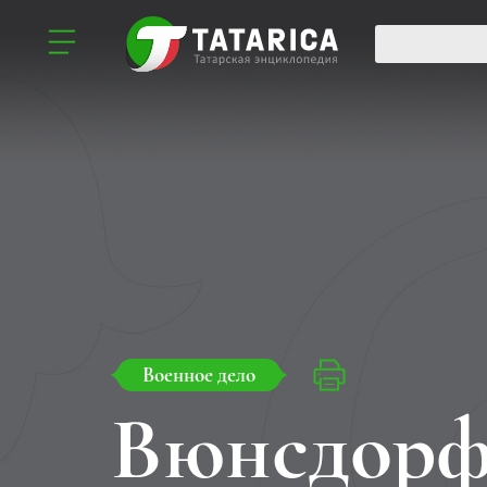
Военное дело
Вюнсдорф