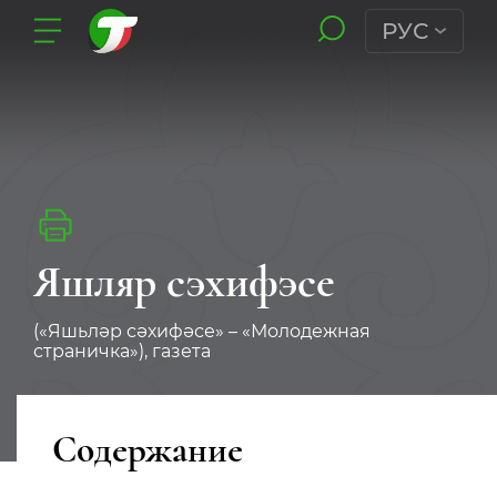
РУС
Яшляр сэхифэсе
(«Яшьләр сәхифәсе» – «Молодежная
страничка»), газета
Содержание