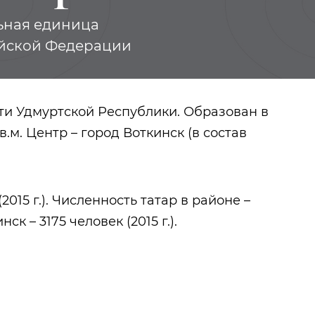
ьная единица
ийской Федерации
ти Удмуртской Республики. Образован в
кв.м. Центр – город Воткинск (в состав
2015 г.). Численность татар в районе –
инск – 3175 человек (2015 г.).
Козья слобода
Урманче Баки