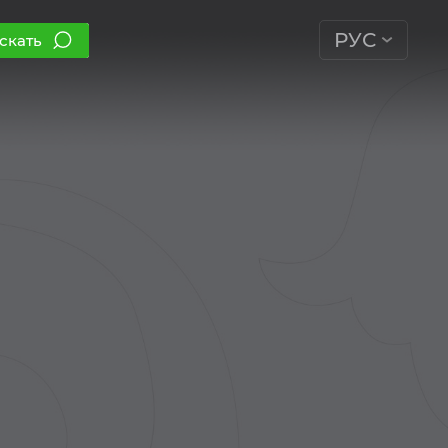
РУС
скать