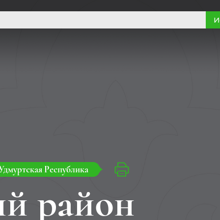
И
Удмуртская Республика
ий район