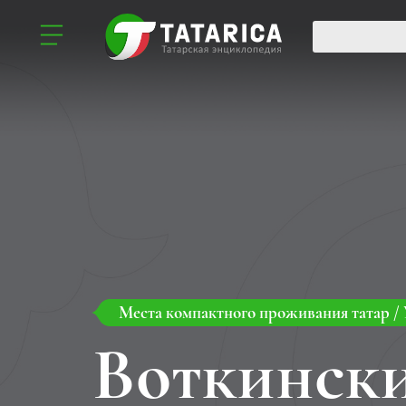
Места компактного проживания татар
/
Воткинск