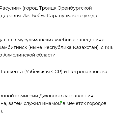
Расулия» (город Троицк Оренбургской
 (деревня Иж-Бобья Сарапульского уезда
одавал в мусульманских учебных заведениях
жамбитинск (ныне Республика Казахстан), с 191
р Акмолинской области.
х Ташкента (Узбекская ССР) и Петропавловска
зионной комиссии Духовного управления
на, затем служил
имамом
в мечетях городов
).