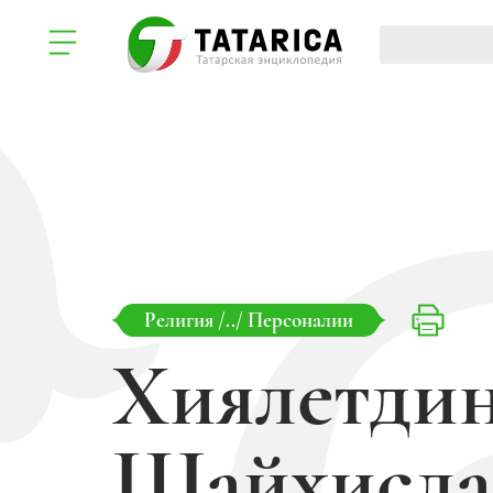
Религия
/../
Персоналии
Хиялетди
Шайхисла