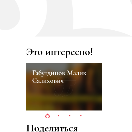
Это интересно!
Габутдинов Малик
Асадуллин Ил
Салихович
Шавкатович
Поделиться