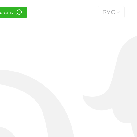
РУС
скать