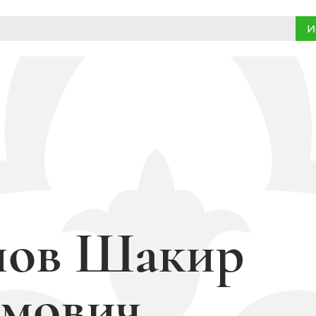
И
нов Шакир
мович