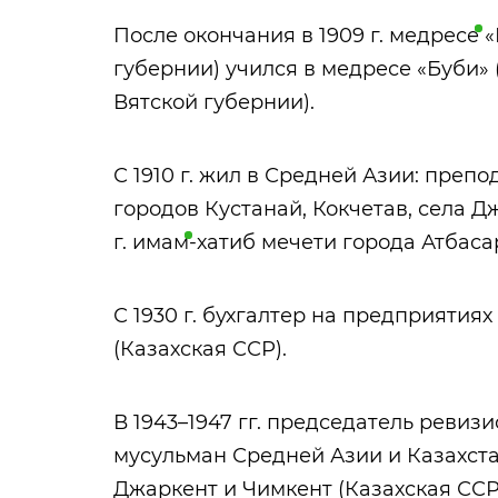
После окончания в 1909 г.
медресе
«
губернии) учился в медресе «Буби»
Вятской губернии).
С 1910 г. жил в Средней Азии: преп
городов Кустанай, Кокчетав, села Д
г.
имам
-хатиб мечети города Атбаса
С 1930 г. бухгалтер на предприятия
(Казахская ССР).
В 1943–1947 гг. председатель реви
мусульман Средней Азии и Казахста
Джаркент и Чимкент (Казахская ССР