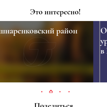
Это интересно!
н
Окупаемость удобрени
урожаем озимой ржи
в Республике Татарста
Поделиться