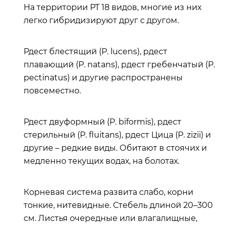
На территории РТ 18 видов, многие из них
легко гибридизируют друг с другом.
Рдест блестящий (P. lucens), рдест
плавающий (P. natans), рдест гребенчатый (P.
pectinatus) и другие распространены
повсеместно.
Рдест двуформный (P. biformis), рдест
стерильный (P. fluitans), рдест Цица (P. zizii) и
другие – редкие виды. Обитают в стоячих и
медленно текущих водах, на болотах.
Корневая система развита слабо, корни
тонкие, нитевидные. Стебель длиной 20–300
см. Листья очередные или влагалищные,