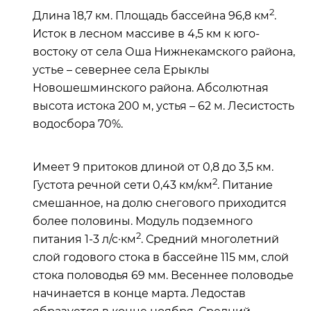
2
Длина 18,7 км. Площадь бассейна 96,8 км
.
Исток в лесном массиве в 4,5 км к юго-
востоку от села Оша Нижнекамского района,
устье – севернее села Ерыклы
Новошешминского района. Абсолютная
высота истока 200 м, устья – 62 м. Лесистость
водосбора 70%.
Имеет 9 притоков длиной от 0,8 до 3,5 км.
2
Густота речной сети 0,43 км/км
. Питание
смешанное, на долю снегового приходится
более половины. Модуль подземного
2
питания 1-3 л/с·км
. Средний многолетний
слой годового стока в бассейне 115 мм, слой
стока половодья 69 мм. Весеннее половодье
начинается в конце марта. Ледостав