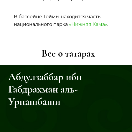
В бассейне Тоймы находится часть
национального парка
«Нижняя Кама»
.
Все о татарах
Абдулзаббар ибн
Габдрахман аль-
Урнашбаши