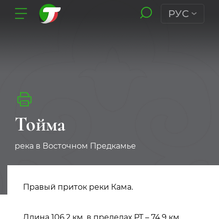
РУС
Тойма
река в Восточном Предкамье
Правый приток реки Кама.
Длина 106,2 км, в пределах РТ – 74,9 км.