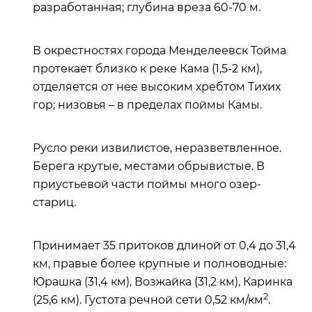
разработанная; глубина вреза 60-70 м.
В окрестностях города Менделеевск Тойма
протекает близко к реке Кама (1,5-2 км),
отделяется от нее высоким хребтом Тихих
гор; низовья – в пределах поймы Камы.
Русло реки извилистое, неразветвленное.
Берега крутые, местами обрывистые. В
приустьевой части поймы много озер-
стариц.
Принимает 35 притоков длиной от 0,4 до 31,4
км, правые более крупные и полноводные:
Юрашка (31,4 км), Возжайка (31,2 км), Каринка
2
(25,6 км). Густота речной сети 0,52 км/км
.