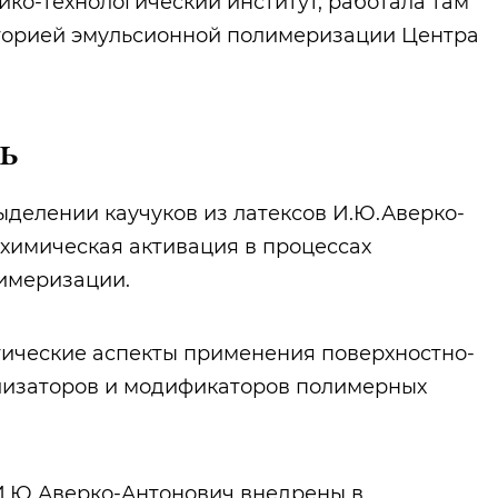
ико-технологический институт, работала там
аторией эмульсионной полимеризации Центра
ь
ыделении каучуков из латексов И.Ю.Аверко-
химическая активация в процессах
имеризации.
тические аспекты применения поверхностно-
илизаторов и модификаторов полимерных
И.Ю.Аверко-Антонович внедрены в