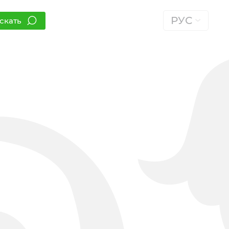
РУС
скать