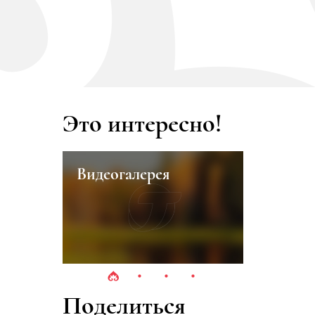
Это интересно!
деогалерея
Северный Хутор
Поделиться