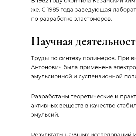
В 1982 году окончила Казанский хим
же. С 1985 года заведующая лабор
по разработке эластомеров.
Научная деятельност
Труды по синтезу полимеров. При в
Антонович была применена электро
эмульсионной и суспензионной пол
Разработаны теоретические и прак
активных веществ в качестве стаб
эмульсий.
Результаты научных исследований 