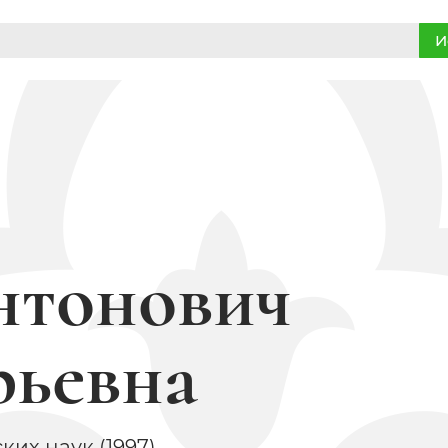
И
нтонович
ьевна
их наук (1997),