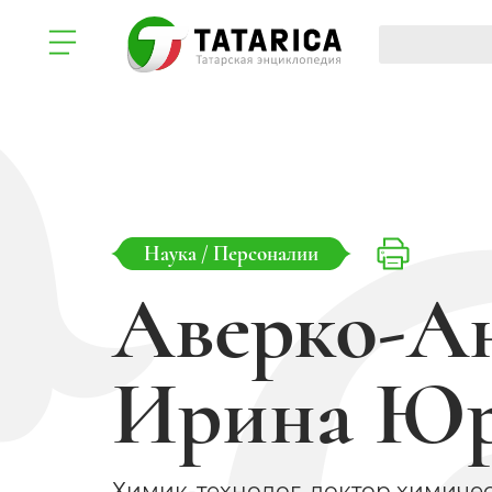
Наука
/
Персоналии
Аверко-А
Ирина Юр
Химик-технолог, доктор химическ