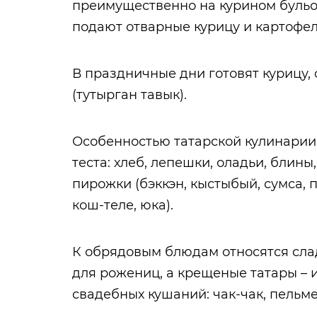
преимущественно на курином бульо
подают отварные курицу и картофел
В праздничные дни готовят курицу
(тутырган тавык).
Особенностью татарской кулинарии
теста: хлеб, лепешки, оладьи, блины
пирожки (бэккэн, кыстыбый, сумса, 
кош-теле, юка).
К обрядовым блюдам относятся слад
для рожениц, а крещеные татары – и
свадебных кушаний: чак-чак, пельм