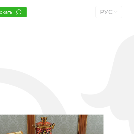
РУС
скать