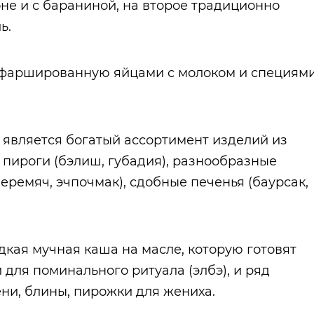
не и с бараниной, на второе традиционно
ь.
, фаршированную яйцами с молоком и специям
 является богатый ассортимент изделий из
, пироги (бэлиш, губадия), разнообразные
перемяч, эчпочмак), сдобные печенья (баурсак,
кая мучная каша на масле, которую готовят
 для поминального ритуала (элбэ), и ряд
ени, блины, пирожки для жениха.