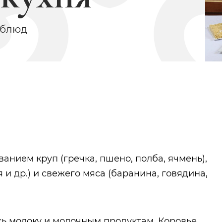
 блюд
Карашай-Саклово
Уфа хабарляре
ванием круп (гречка, пшено, полба, ячмень),
 и др.) и свежего мяса (баранина, говядина,
ь молоку и молочным продуктам. Коровье