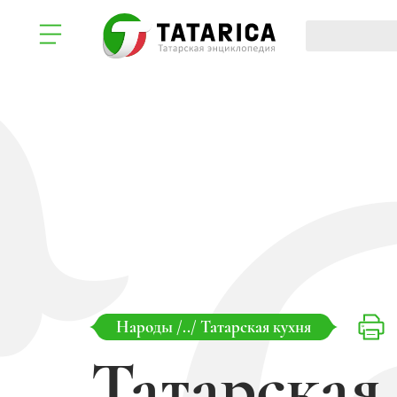
Народы
/../
Татарская кухня
Татарская