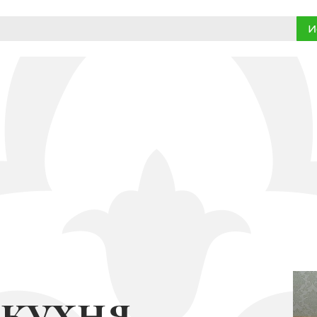
И
 кухня