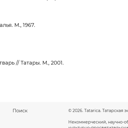
ья. М., 1967.
арь // Татары. М., 2001.
Поиск
© 2026. Tatarica. Татарская
Некоммерческий, научно-о
культурно-просветительски