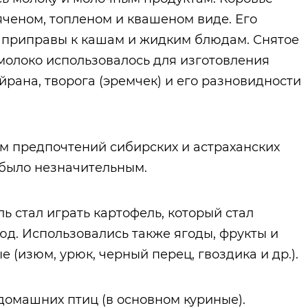
яченом, топленом и квашеном виде. Его
ве приправы к кашам и жидким блюдам. Снятое
молоко использовалось для изготовления
йрана, творога (эремчек) и его разновидности
м предпочтений сибирских и астраханских
 было незначительным.
ль стал играть картофель, который стал
д. Использовались также ягоды, фрукты и
е (изюм, урюк, черный перец, гвоздика и др.).
домашних птиц (в основном куриные).