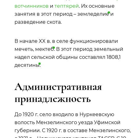
вотчинников
и
тептярей
. Их основные
занятия в этот период –
земледелие
и
разведение скота.
В начале XX в. в селе функционировали
мечеть,
мектеб
. В этот период земельный
надел сельской общины составлял 1808,1
десятины
.
Административная
принадлежность
До 1920 г. село входило в Нуркеевскую
волость Мензелинского уезда Уфимской
губернии. С 1920 г. в составе Мензелинского,