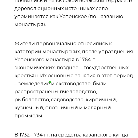
появились и на высокой волжской террасе. В
дореволюционных источниках село
упоминается как Успенское (по названию
монастыря).
Жители первоначально относились к
категории монастырских, после упразднения
Успенского монастыря в 1764 г. –
экономических, позднее – государственных
крестьян. Их основные занятия в этот период
–
земледелие
и скотоводство, были
распространены пчеловодство,
рыболовство, садоводство, кирпичный,
кузнечный, плотничный и малярный
промыслы.
В 1732–1734 гг. на средства казанского купца