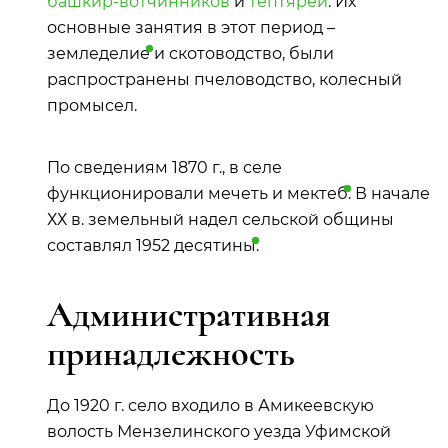
башкир-вотчинников
и
тептярей
. Их
основные занятия в этот период –
земледелие
и скотоводство, были
распространены пчеловодство, колесный
промысел.
По сведениям 1870 г., в селе
функционировали мечеть и
мектеб
. В начале
ХХ в. земельный надел сельской общины
составлял 1952
десятины
.
Административная
принадлежность
До 1920 г. село входило в Амикеевскую
волость Мензелинского уезда Уфимской