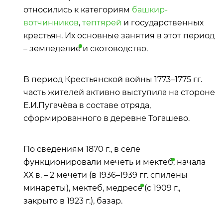
относились к категориям
башкир-
вотчинников
,
тептярей
и государственных
крестьян. Их основные занятия в этот период
–
земледелие
и скотоводство.
В период Крестьянской войны 1773–1775 гг.
часть жителей активно выступила на стороне
Е.И.Пугачёва в составе отряда,
сформированного в деревне Тогашево.
По сведениям 1870 г., в селе
функционировали мечеть и
мектеб
, начала
ХХ в. – 2 мечети (в 1936–1939 гг. спилены
минареты), мектеб,
медресе
(с 1909 г.,
закрыто в 1923 г.), базар.