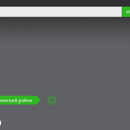
И
линский район
о