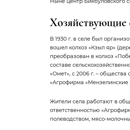
Ныне центр Бикбуловского с
Хозяйствующие 
В 1930 г. в селе был организо
вошел колхоз «Кзыл яр» (дере
преобразован в колхоз «Победа»
составе сельскохозяйственн
«Омет», с 2006 г. – обществ
«Агрофирма «Мензелинские 
Жители села работают в общ
ответственностью «Агрофир
полеводством, мясо-молочны