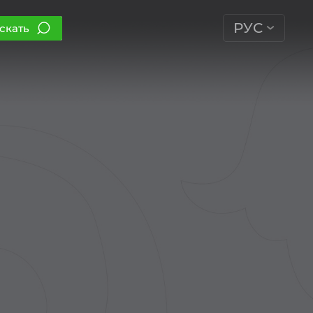
РУС
скать