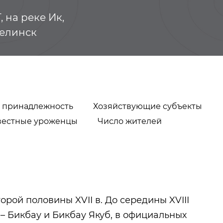
 на реке Ик,
зелинск
 принадлежность
Хозяйствующие субъекты
вестные уроженцы
Число жителей
Видеогалерея
Сарсаз-Бли
орой половины XVII в. До середины XVIII
ь – Бикбау и Бикбау Якуб, в официальных