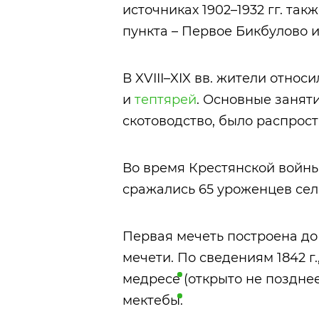
источниках 1902–1932 гг. та
пункта – Первое Бикбулово и
В XVIII–XIX вв. жители относ
и
тептярей
. Основные занят
скотоводство, было распрос
Во время Крестянской войны 
сражались 65 уроженцев сел
Первая мечеть построена до 1
мечети. По сведениям 1842 г
медресе
(открыто не позднее 
мектебы
.