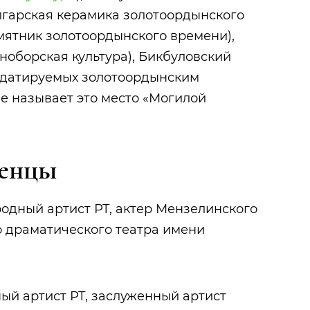
лгарская керамика золотоордынского
амятник золотоордынского времени),
ноборская культура), Бикбуловский
, датируемых золотоордынским
е называет это место «Могилой
женцы
ародный артист РТ, актер Мензелинского
о драматического театра имени
дный артист РТ, заслуженный артист