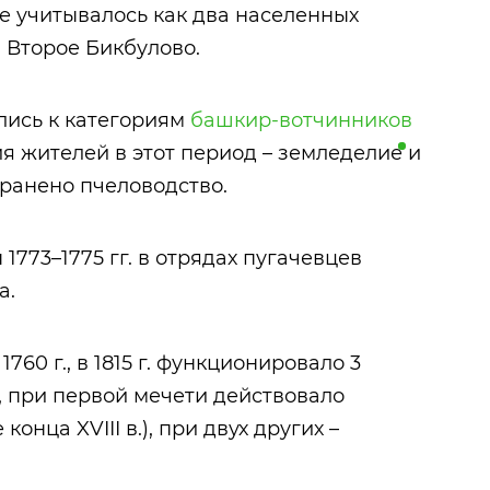
кже учитывалось как два населенных
 Второе Бикбулово.
ились к категориям
башкир-вотчинников
ия жителей в этот период –
земледелие
и
транено пчеловодство.
1773–1775 гг. в отрядах пугачевцев
а.
760 г., в 1815 г. функционировало 3
., при первой мечети действовало
конца XVIII в.), при двух других –