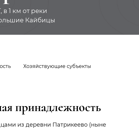
в 1 км от реки
 Большие Кайбицы
ость
Хозяйствующие субъекты
ая принадлежность
Стерлибаш
Валеева Халид
Гареевна
одцами из деревни Патрикеево (ныне