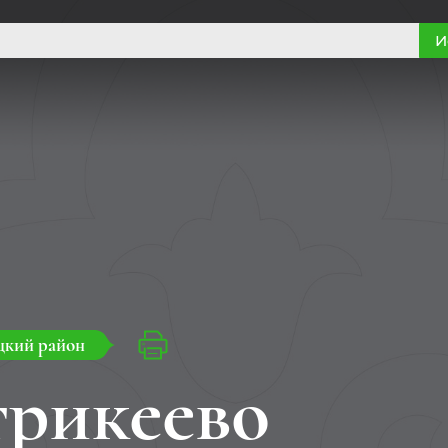
И
цкий район
трикеево