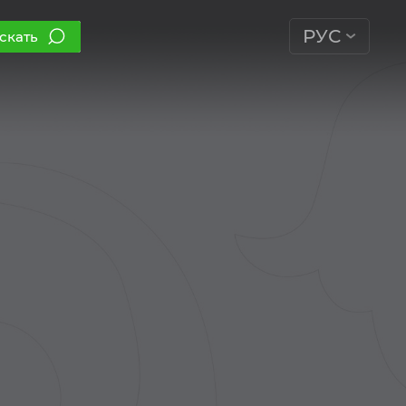
РУС
скать