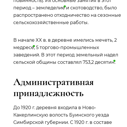
повинность). Их основные занятия в этот
период –
земледелие
и скотоводство, было
распространено отходничество на сезонные
сельскохозяйственные работы.
В начале XX в. в деревне имелись мечеть, 2
медресе
, 5 торгово-промышленных
заведений. В этот период земельный надел
сельской общины составлял 753,2
десятин
.
Административная
принадлежность
До 1920 г. деревня входила в Ново-
Какерлинскую волость Буинского уезда
Симбирской губернии. С 1920 г. в составе