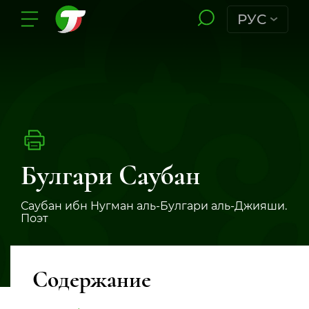
РУС
Булгари Саубан
Саубан ибн Нугман аль-Булгари аль-Джияши.
Поэт
Содержание