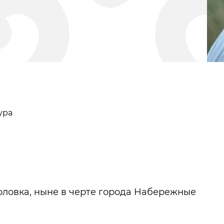
ура
Ардаял
Видеогалерея
Орловка, ныне в черте города Набережные