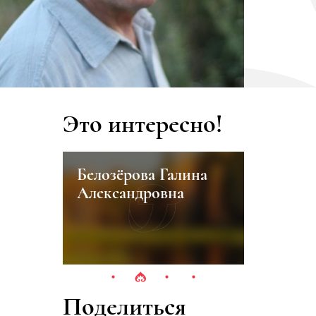
Это интересно!
Белозёрова Галина
Челяби
Александровна
татарск
Поделиться