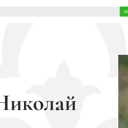
И
Николай