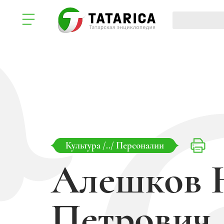
Культура
/../
Персоналии
Алешков 
Петрович