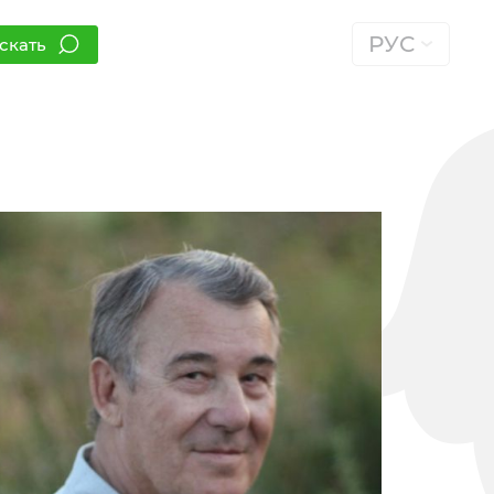
РУС
скать