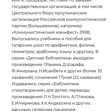
книги, брошюры, листовки по заказам
государственных организаций, в том числе
Центрального бюро мусульманских
организаций Российской коммунистической
партии (большевиков), например
«Коммунистический манифест» (1918).
Выпускались учебники и пособия для
татарских школ по арифметике, физике,
геометрии, арабскому языку и другому. В
серии «Детская библиотека» выходили
произведения Г.Рахима, Д.Шарафа,
Ф.Амирхана, Н.Исанбета и других (более 30
названий), сочинения Г.Тукая (22 названия).
Издавались: серия «Библиотека
стихотворений» для детей; переводы
произведений Л.Н.Толстого, А.П.Чехова,
Е.И.Чирикова, Х.К.Андерсена и других;
рассказы татарских писателей.