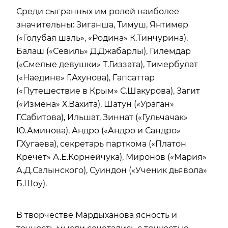
Среди сыгранных им ролей наиболее
значительны: Зиганша, Тимуш, Янтимер
(«Голубая шаль», «Родина» К.Тинчурина),
Балаш («Севиль» Д.Джабарлы), Гилемдар
(«Смелые девушки» Т.Гиззата), Тимербулат
(«Наедине» Г.Ахунова), Гапсаттар
(«Путешествие в Крым» С.Шакурова), Загит
(«Измена» Х.Вахита), Шатун («Ураган»
Г.Сабитова), Ильшат, Зиннат («Гульчачак»
Ю.Аминова), Андро («Андро и Сандро»
Г.Хугаева), секретарь парткома («Платон
Кречет» А.Е.Корнейчука), Миронов («Мария»
А.Д.Салынского), Суиндон («Ученик дьявола»
Б.Шоу).
В творчестве Мардыханова ясность и