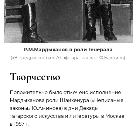
Р.М.Мардыханов в роли Генерала
(«В предрассветье» А.Гаффара; слева – Ф.Бадриев)
Творчество
Положительно было отмечено исполнение
Мардыханова роли Шайхенура («Неписаные
законы» Ю.Аминова) в дни Декады
татарского искусства и литературы в Москве
в 1957 г.