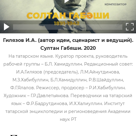
Гилязов И.А. (автор идеи, сценарист и ведущий).
Султан Габяши. 2020
На татарском языке. Куратор проекта, руководитель
рабочей группы – Б.Л. Хамидуллин. Редакционный совет:
И.А.Гилязов (председатель), Л.М.Айнутдинова,
М.З.Хабибуллин, Б.Л.Хамидуллин, Р.В.Шайдуллин,
Ф.Г.Ялалов. Режиссер, продюсер – Р.И.Хабибуллин.
Художник – Г.Р.Давлетьянова. Переводчики на татарский
язык – Ф.Р.Бадрутдинова, И.Х.Халиуллин. Институт
татарской энциклопедии и регионоведения Академии
наук РТ