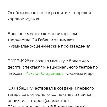
Особый вклад внес в развитие татарской
хоровой музыки.
Большое место в композиторском
творчестве С.Х.Габаши занимают
музыкально-сценические произведения.
В 1917–1928 гг. создал музыку к более чем
десяти спектаклям национального театра по
пьесам
Г.Исхаки
,
Ф.Бурнаша
, К.Рахима и др.
С.Х.Габаши участвовал в создании первого
татарского оперного коллектива и явился
одним из авторов (совместно с
Г.Альмухамедовым и В.Виноградовым)