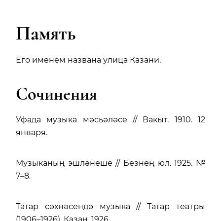
Память
Его именем названа улица Казани.
Сочинения
Уфада музыка мәсьәләсе // Вакыт. 1910. 12
января.
Музыканың эшләнеше // Безнең юл. 1925. №
7–8.
Татар сәхнәсендә музыка // Татар театры
(1906–1926). Казан, 1926.