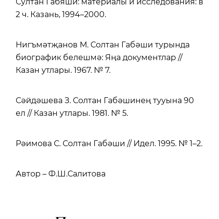
Султан Габяши: материалы и исследования: в
2 ч. Казань, 1994–2000.
Нигъмәтҗанов М. Солтан Габәши турында
биографик белешмә: Яңа документлар //
Казан утлары. 1967. № 7.
Сәйдәшева З. Солтан Габәшинең тууына 90
ел // Казан утлары. 1981. № 5.
Рәимова С. Солтан Габәши // Идел. 1995. № 1–2.
Автор – Ф.Ш.Салитова