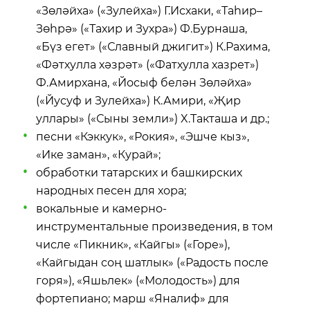
«Зөләйха» («Зулейха») Г.Исхаки, «Таһир–
Зөһрә» («Тахир и Зухра») Ф.Бурнаша,
«Бүз егет» («Славный джигит») К.Рахима,
«Фәтхулла хәзрәт» («Фатхулла хазрет»)
Ф.Амирхана, «Йосыф белән Зөләйха»
(«Йусуф и Зулейха») К.Амири, «Җир
уллары» («Сыны земли») X.Такташа и др.;
песни «Кэккук», «Рокия», «Эшче кыз»,
«Ике заман», «Курай»;
обработки татарских и башкирских
народных песен для хора;
вокальные и камерно-
инструментальные произведения, в том
числе «Пикник», «Кайгы» («Горе»),
«Кайгыдан соң шатлык» («Радость после
горя»), «Яшьлек» («Молодость») для
фортепиано; марш «Яналиф» для