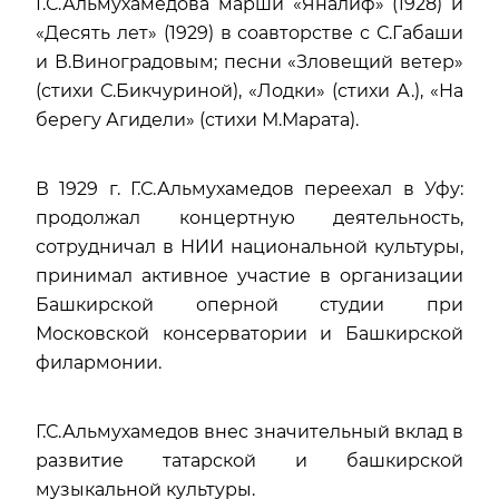
Г.С.Альмухамедова марши «Яналиф» (1928) и
«Десять лет» (1929) в соавторстве с С.Габаши
и В.Виноградовым; песни «Зловещий ветер»
(стихи С.Бикчуриной), «Лодки» (стихи А.), «На
берегу Агидели» (стихи М.Марата).
В 1929 г. Г.С.Альмухамедов переехал в Уфу:
продолжал концертную деятельность,
сотрудничал в НИИ национальной культуры,
принимал активное участие в организации
Башкирской оперной студии при
Московской консерватории и Башкирской
филармонии.
Г.С.Альмухамедов внес значительный вклад в
развитие татарской и башкирской
музыкальной культуры.