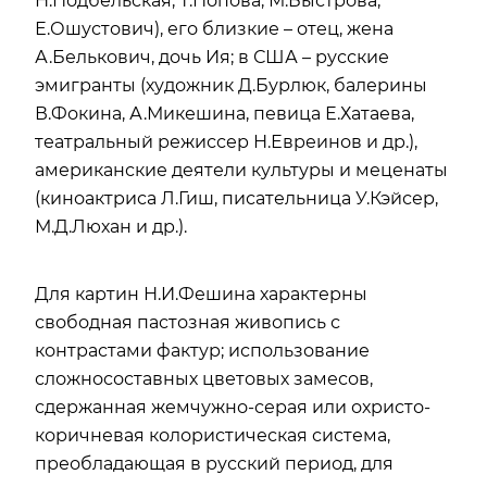
Н.Подбельская, Т.Попова, М.Быстрова,
Е.Ошустович), его близкие – отец, жена
А.Белькович, дочь Ия; в США – русские
эмигранты (художник Д.Бурлюк, балерины
В.Фокина, А.Микешина, певица Е.Хатаева,
театральный режиссер Н.Евреинов и др.),
американские деятели культуры и меценаты
(киноактриса Л.Гиш, писательница У.Кэйсер,
М.Д.Люхан и др.).
Для картин Н.И.Фешина характерны
свободная пастозная живопись с
контрастами фактур; использование
сложносоставных цветовых замесов,
сдержанная жемчужно-серая или охристо-
коричневая колористическая система,
преобладающая в русский период, для