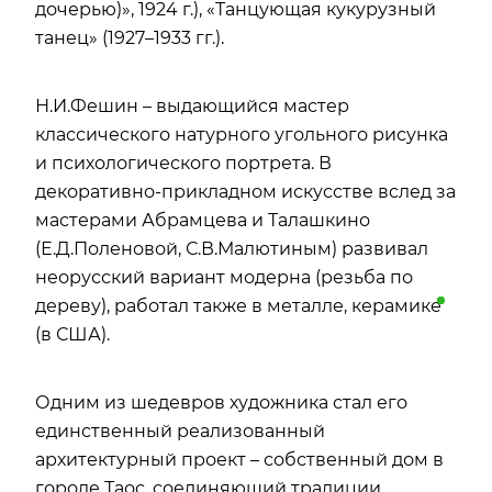
дочерью)», 1924 г.), «Танцующая кукурузный
танец» (1927–1933 гг.).
Н.И.Фешин – выдающийся мастер
классического натурного угольного рисунка
и психологического портрета. В
декоративно-прикладном искусстве вслед за
мастерами Абрамцева и Талашкино
(Е.Д.Поленовой, С.В.Малютиным) развивал
неорусский вариант модерна (резьба по
дереву), работал также в металле,
керамике
(в США).
Одним из шедевров художника стал его
единственный реализованный
архитектурный проект – собственный дом в
городе Таос, соединяющий традиции