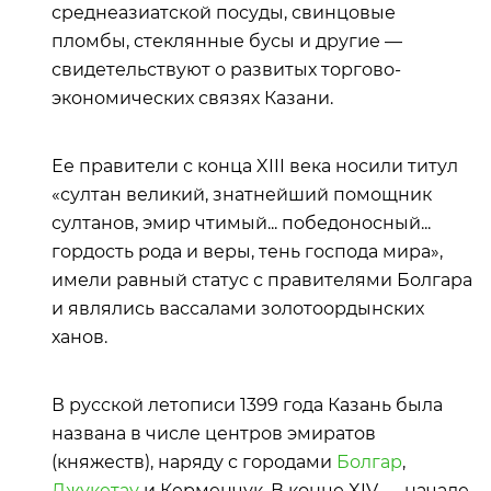
среднеазиатской посуды, свинцовые
пломбы, стеклянные бусы и другие —
свидетельствуют о развитых торгово-
экономических связях Казани.
Ее правители с конца XIII века носили титул
«султан великий, знатнейший помощник
султанов, эмир чтимый... победоносный...
гордость рода и веры, тень господа мира»,
имели равный статус с правителями Болгара
и являлись вассалами золотоордынских
ханов.
В русской летописи 1399 года Казань была
названа в числе центров эмиратов
(княжеств), наряду с городами
Болгар
,
Джукетау
и Керменчук. В конце XIV — начале