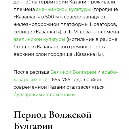
до н. э.) на территории Казани проживали
племена
ананьинской культуры
(городище
«Казанка I» в 500 м к северо-западу от
железнодорожной платформы Новаторов,
селище «Казанка I»), в III–VI века — племена
азелинской культуры
(могильник в районе
бывшего Казананского речного порта,
верхний слой городища «Казанка II»).
После распада
Великой Болгарии
и
арабо-
хазарских войн
653–765 годов район
современной Казани стал заселяться
булгарскими племенами
.
Период Волжской
Булгарии