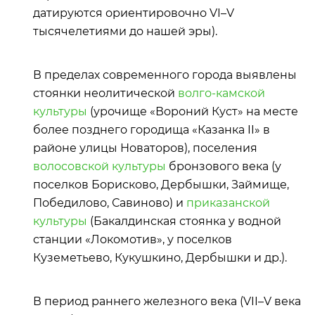
датируются ориентировочно VI–V
тысячелетиями до нашей эры).
В пределах современного города выявлены
стоянки неолитической
волго-камской
культуры
(урочище «Вороний Куст» на месте
более позднего городища «Казанка II» в
районе улицы Новаторов), поселения
волосовской культуры
бронзового века (у
поселков Борисково, Дербышки, Займище,
Победилово, Савиново) и
приказанской
культуры
(Бакалдинская стоянка у водной
станции «Локомотив», у поселков
Куземетьево, Кукушкино, Дербышки и др.).
В период раннего железного века (VII–V века