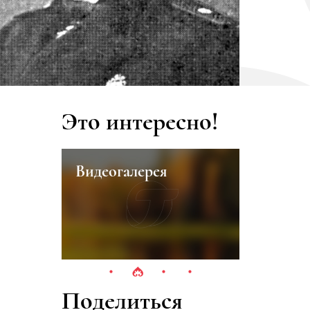
Это интересно!
н
Видеогалерея
Юнусо
Поделиться