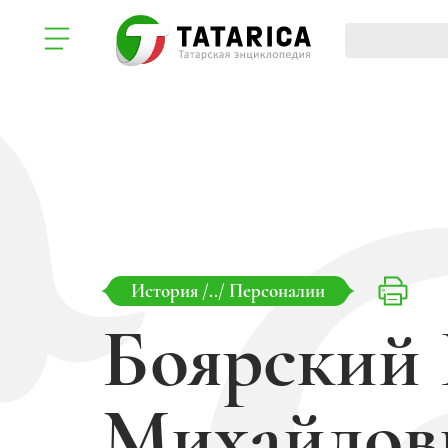
История
/../
Персоналии
Боярский
Михайлов