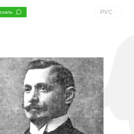
РУС
скать