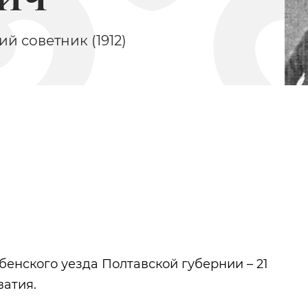
ий советник (1912)
Архангельский Петр
Шишкин Ива
Григорьевич
Иванович
бенского уезда Полтавской губернии – 21
ватия.