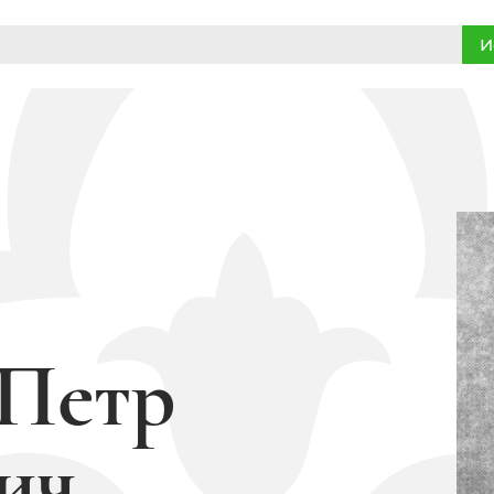
И
 Петр
ич