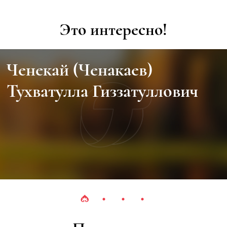
Это интересно!
Ченекай (Ченакаев)
Тухватулла Гиззатуллович