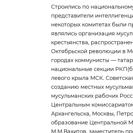
Строились по национальному
представители интеллигенци
некоторых комитетах были п
являлись организация мусул
крестьянства, распростране
Октябрьской революции в Мо
городах коммунисты — татар
национальные секции РКП(б)
левого крыла МСК. Советска
созданию местных мусульма
мусульманских рабочих Росси
Центральным комиссариатом
Архангельска, Москвы, Петр
образование Центральной М
М.М.Вахитов, заместитель п