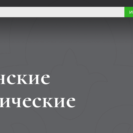
И
нские
ические