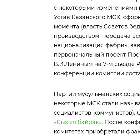
с некоторыми изменениями в
Устав Казанского МСК; сфо
момента (власть Советов бе
производством, передача все
национализация фабрик, заво
первоначальный проект Про
В.И.Лениным на 7-м съезде Р
конференции комиссии сост
Партии мусульманских социа
некоторые МСК стали назыв
социалистов-коммунистов).
«Кызыл байрак»
. После кон
комитетах приобретали фра