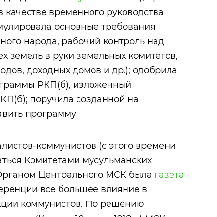
 качестве временного руководства
рмулировала основные требования
дного народа, рабочий контроль над
х земель в руки земельных комитетов,
дов, доходных домов и др.); одобрила
граммы РКП(б), изложенный
КП(б); поручила созданной на
авить программу
листов-коммунистов (с этого времени
аться Комитетами мусульманских
 Органом Центрального МСК была
газета
ференции всё большее влияние в
кции коммунистов. По решению