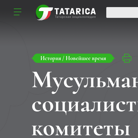
История
/
Новейшее время
Мусульма
социалист
комитеты