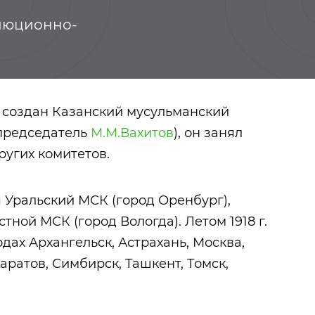
олюционно-
ыл создан Казанский мусульманский
(председатель
М.М.Вахитов
), он занял
угих комитетов.
ся Уральский МСК (город Оренбург),
стной МСК (город Вологда). Летом 1918 г.
дах Архангельск, Астрахань, Москва,
Байбурин Наил
Мустаев Шами
аратов, Симбирск, Ташкент, Томск,
Габдуллович
Асгатович