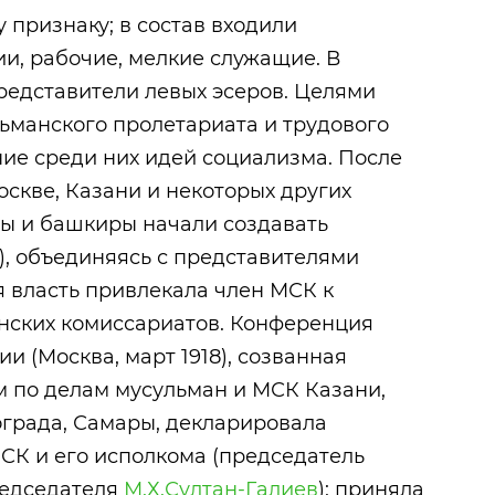
 признаку; в состав входили
и, рабочие, мелкие служащие. В
редставители левых эсеров. Целями
ьманского пролетариата и трудового
ние среди них идей социализма. После
скве, Казани и некоторых других
ы и башкиры начали создавать
, объединяясь с представителями
я власть привлекала член МСК к
нских комиссариатов. Конференция
и (Москва, март 1918), созванная
 по делам мусульман и МСК Казани,
ограда, Самары, декларировала
СК и его исполкома (председатель
редседателя
М.Х.Султан-Галиев
); приняла