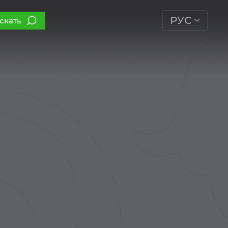
РУС
скать