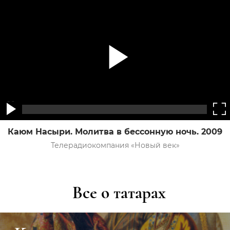
Каюм Насыри. Молитва в бессонную ночь. 2009
Телерадиокомпания «Новый век»
Все о татарах