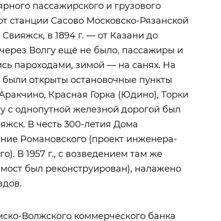
улярного пассажирского и грузового
от станции Сасово Московско-Рязанской
Свияжск, в 1894 г. — от Казани до
 через Волгу ещё не было, пассажиры и
сь пароходами, зимой — на санях. На
 были открыты остановочные пункты
Аракчино, Красная Горка (Юдино), Торки
гу с однопутной железной дорогой был
вияжск. В честь 300-летия Дома
ние Романовского (проект инженера-
). В 1957 г., с возведением там же
 мост был реконструирован), налажено
здов.
 Камско-Волжского коммерческого банка