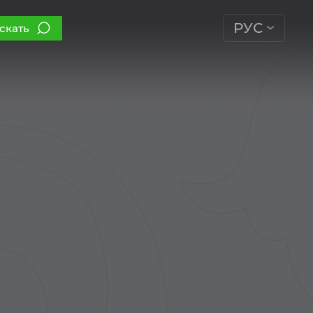
РУС
скать