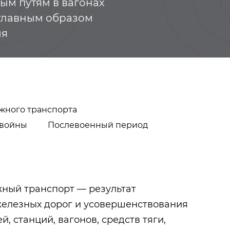
ым путям в вагонах
 главным образом
ия
жного транспорта
 войны
Послевоенный период
ный транспорт — результат
Тукай Габдулла
Казанские тат
железных дорог и усовершенствования
й, станций, вагонов, средств тяги,