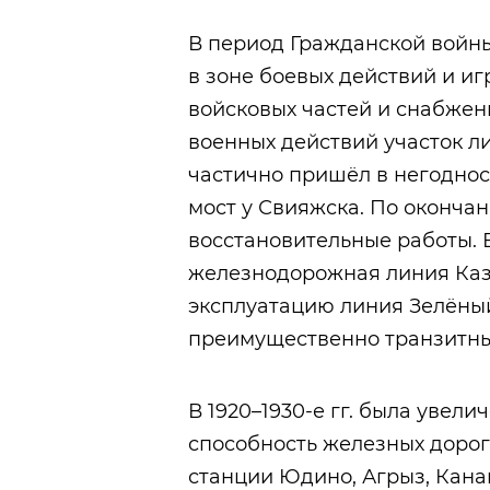
В период Гражданской войн
в зоне боевых действий и 
войсковых частей и снабжен
военных действий участок л
частично пришёл в негодност
мост у Свияжска. По оконча
восстановительные работы. В
железнодорожная линия Казан
эксплуатацию линия Зелёны
преимущественно транзитны
В 1920–1930-е гг. была увел
способность железных дорог
станции Юдино, Агрыз, Кан