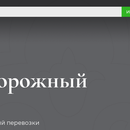
И
орожный
ий перевозки