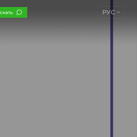
РУС
скать