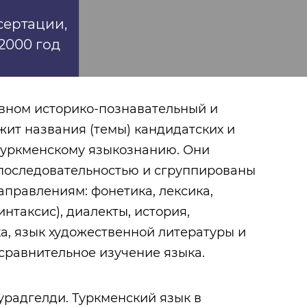
сертации,
2000 год
новном историко-познавательный и
жит названия (темы) кандидатских и
туркменскому языкознанию. Они
 последовательностью и сгруппированы
правлениям: фонетика, лексика,
нтаксис), диалекты, история,
а, язык художественной литературы и
сравнительное изучение языка.
Татарский район
Юсупов Габду
Фаткуллович
радгелди. Туркменский язык в