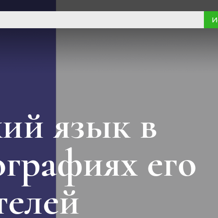
И
ий язык в
графиях его
телей