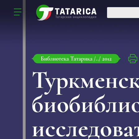
Библиотека Татарика
/../
2012
Туркменск
биобиблио
исследова