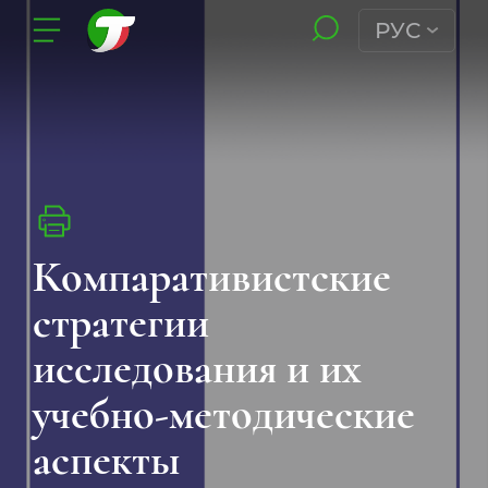
РУС
Компаративистские
стратегии
исследования и их
учебно-методические
аспекты