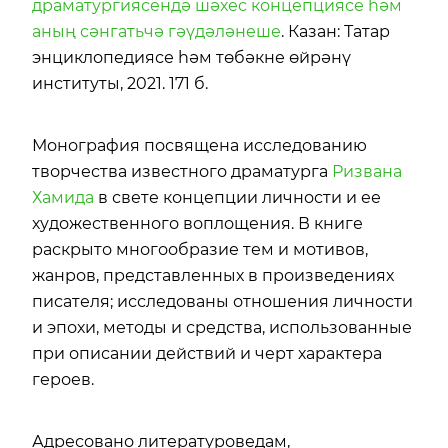
драматургиясендә шәхес концепциясе һәм
аның сәнгатьчә гәүдәләнеше
. Казан: Татар
энциклопедиясе һәм төбәкне өйрәнү
институты, 2021. 171 б.
Монография посвящена исследованию
творчества известного драматурга
Ризвана
Хамида
в свете концепции личности и ее
художественного воплощения. В книге
раскрыто многообразие тем и мотивов,
жанров, представленных в произведениях
писателя; исследованы отношения личности
и эпохи, методы и средства, использованные
при описании действий и черт характера
героев.
Адресовано литературоведам,