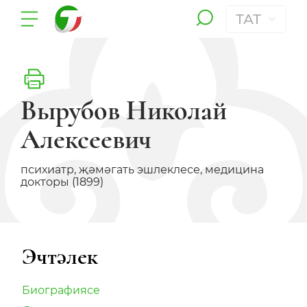
ТАТ
Вырубов Николай
Алексеевич
психиатр, җәмәгать эшлеклесе, медицина
докторы (1899)
Эчтәлек
Биографиясе