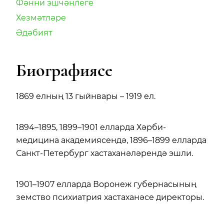
Фәнни эшчәнлеге
Хезмәтләре
Әдәбият
Биографиясе
1869 елның 13 гыйнвары – 1919 ел.
1894–1895, 1899–1901 елларда Хәрби-
медицина академиясендә, 1896–1899 елларда
Санкт-Петербург хастаханәләрендә эшли.
1901–1907 елларда Воронеж губернасының
земство психиатрия хастаханәсе директоры.