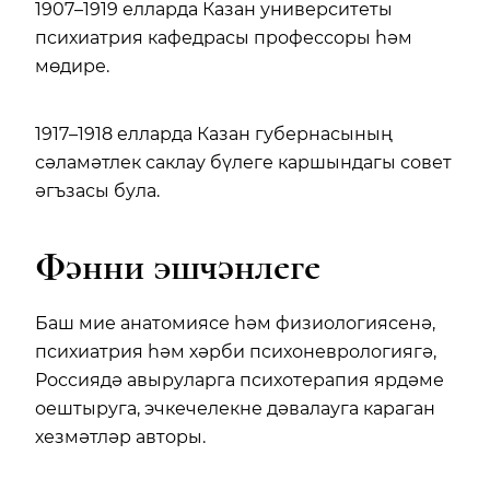
1907–1919 елларда Казан университеты
психиатрия кафедрасы профессоры һәм
мөдире.
1917–1918 елларда Казан губернасының
сәламәтлек саклау бүлеге каршындагы совет
әгъзасы була.
Фәнни эшчәнлеге
Баш мие анатомиясе һәм физиологиясенә,
психиатрия һәм хәрби психоневрологиягә,
Россиядә авыруларга психотерапия ярдәме
оештыруга, эчкечелекне дәвалауга караган
хезмәтләр авторы.