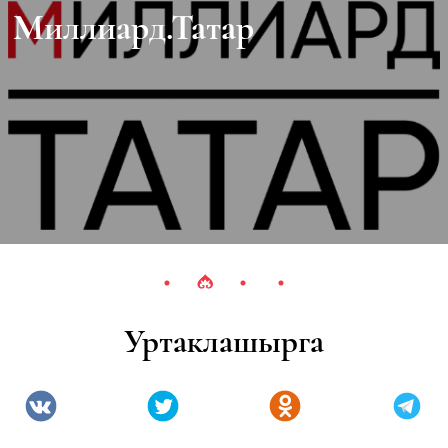
Миллиард.Татар
Уртаклашырга