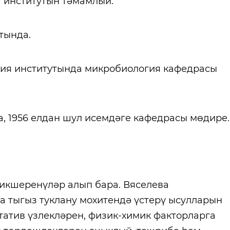
а институтын тәмамлый.
тында.
огия институтында микробиология кафедрасы
, 1956 елдан шул исемдәге кафедрасы мөдире.
икшеренүләр алып бара. Вяселева
 тыгыз туклану мохитендә үстерү ысулларын
тив үзлекләрен, физик-химик факторларга