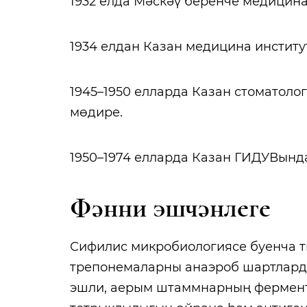
1932 елда Мәскәү беренче медицин
1934 елдан Казан медицина институ
1945–1950 елларда Казан стоматол
мөдире.
1950–1974 елларда Казан ГИДУВында
Фәнни эшчәнлеге
Сифилис микробиологиясе буенча т
трепонемаларны анаэроб шартларда
эшли, аерым штаммнарның фермента