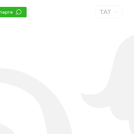
ТАТ
ләргә