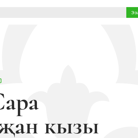
Эз
Сара
җан кызы