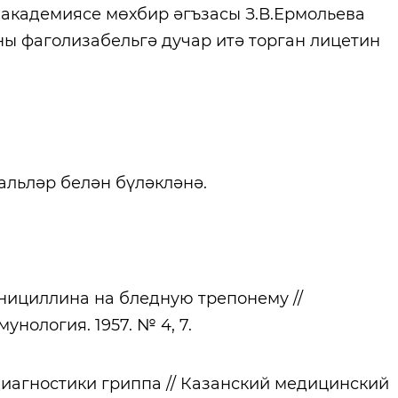
академиясе мөхбир әгъзасы З.В.Ермольева
ы фаголизабельгә дучар итә торган лицетин
альләр белән бүләкләнә.
нициллина на бледную трепонему //
нология. 1957. № 4, 7.
иагностики гриппа // Казанский медицинский