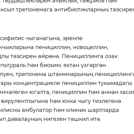
н төрдәшлекләрен ачыклый, тәҗрибә һәм
аксыл трепонемага антибиотикларның тәэсире
 сифилис чыганагына, эренле
кчыкларына пенициллин, новоцеллин,
лы тәэсирен өйрәнә. Пенициллинга озак
льтураль һәм биохим. яктан үзгәргән
лүен, трепонема штаммнарының пенициллинг
гары концентрацияле пенициллин тукымадагы
енчәлеген югалта, пенициллин һәм аннан хаси
 вирулентлыгына һәм юкка чыгу тизлегенә
филисны амбулатор һәм клиник шартларда
п дәвалауның нигезен тәшкил итә.