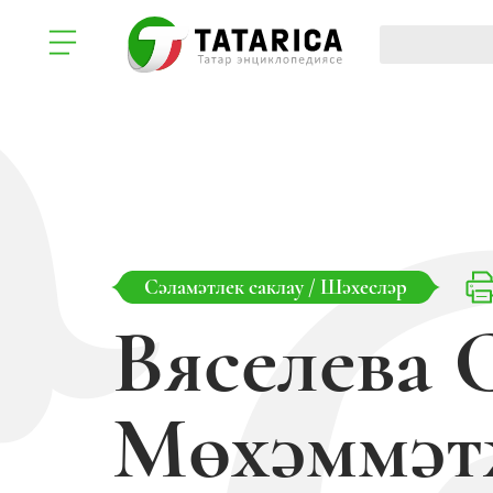
Сәламәтлек саклау
/
Шәхесләр
Вяселева 
Мөхәммәт