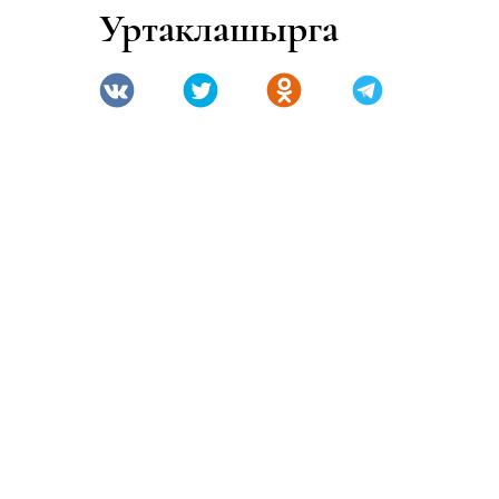
Уртаклашырга