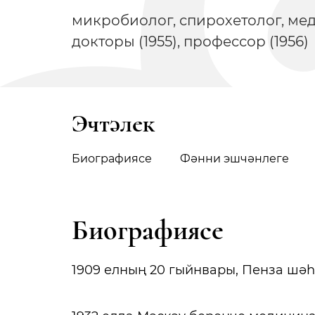
микробиолог, спирохетолог, м
докторы (1955), профессор (1956)
Эчтәлек
Биографиясе
Фәнни эшчәнлеге
Биографиясе
1909 елның 20 гыйнвары, Пенза шәһә