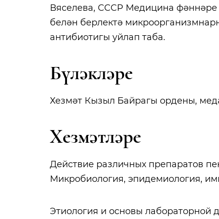
Вяселева, СССР Медицина фәннәре 
белән берлектә микроорганизмнарн
антибиотигы уйлап таба.
Бүләкләре
Хезмәт Кызыл Байрагы ордены, мед
Хезмәтләре
Действие различных препаратов пе
Микробиология, эпидемиология, имму
Этиология и основы лабораторной д