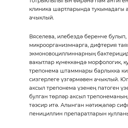
тотрыклылыгын өйрәнә һәм антиге
клиника шартларында тукымадагы 
ачыклый.
Вяселева, илебездә беренче булып,
микроорганизмнарга, дифтерия тая
экмоновоциллиннарның бактерицид
вакытлар күнеккәндә морфологик, ку
трепонема штаммнары барлыкка ки
сизгерлеге үзгәрмәвен ачыклый. Ю
аксыл трепонема үзенең патоген үз
булган төрләр аксыл трепонеманың
тәэсир итә. Алынган нәтиҗәләр си
пенициллин препаратларын кулланы